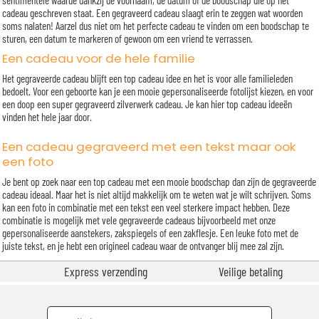
sentimentele waarde dankzij de voornaam, de datum of de boodschap die op het
cadeau geschreven staat. Een gegraveerd cadeau slaagt erin te zeggen wat woorden
soms nalaten! Aarzel dus niet om het perfecte cadeau te vinden om een boodschap te
sturen, een datum te markeren of gewoon om een vriend te verrassen.
Een cadeau voor de hele familie
Het gegraveerde cadeau blijft een top cadeau idee en het is voor alle familieleden
bedoelt. Voor een geboorte kan je een mooie gepersonaliseerde fotolijst kiezen, en voor
een doop een super gegraveerd zilverwerk cadeau. Je kan hier top cadeau ideeën
vinden het hele jaar door.
Een cadeau gegraveerd met een tekst maar ook
een foto
Je bent op zoek naar een top cadeau met een mooie boodschap dan zijn de gegraveerde
cadeau ideaal. Maar het is niet altijd makkelijk om te weten wat je wilt schrijven. Soms
kan een foto in combinatie met een tekst een veel sterkere impact hebben. Deze
combinatie is mogelijk met vele gegraveerde cadeaus bijvoorbeeld met onze
gepersonaliseerde aanstekers, zakspiegels of een zakflesje. Een leuke foto met de
juiste tekst, en je hebt een origineel cadeau waar de ontvanger blij mee zal zijn.
Express verzending
Veilige betaling