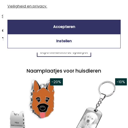
Veiligheid en privacy.
Spaarpot brandweerauto
Spaarpot locomotief
Accepteren
€ 39,90
€ 32,90
5,00 (3 Reviews)
5,00 (3 Reviews)
Instellen
Gepersonaliseerde spaarpot
Naamplaatjes voor huisdieren