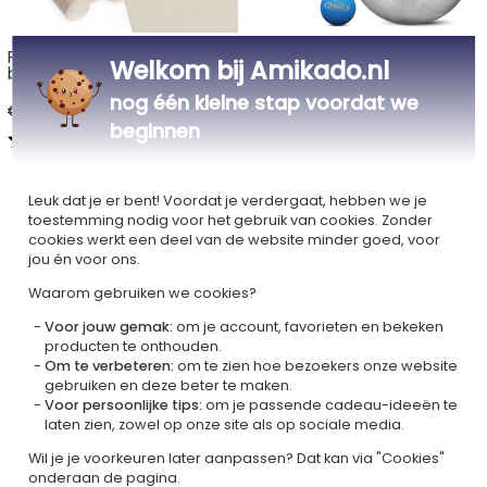
Fins werpspel met
OBUT jeu de boule
Welkom bij Amikado.nl
bedrukte katoenen zak
graveren met motief
nog één kleine stap voordat we
€ 37,90
€ 65,90
beginnen
5,00 (5 Reviews)
5,00 (2 Reviews)
Alle petanqueballen en Finse werpspellen
Leuk dat je er bent! Voordat je verdergaat, hebben we je
toestemming nodig voor het gebruik van cookies. Zonder
cookies werkt een deel van de website minder goed, voor
jou én voor ons.
Gepersonaliseerde spaarpotten
Waarom gebruiken we cookies?
Voor jouw gemak:
om je account, favorieten en bekeken
producten te onthouden.
Om te verbeteren:
om te zien hoe bezoekers onze website
gebruiken en deze beter te maken.
Voor persoonlijke tips:
om je passende cadeau-ideeën te
laten zien, zowel op onze site als op sociale media.
Wil je je voorkeuren later aanpassen? Dat kan via "Cookies"
onderaan de pagina.