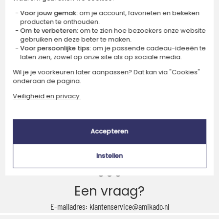
Ik schrijf me in voor de nieuwsbrief
Voor jouw gemak:
om je account, favorieten en bekeken
producten te onthouden.
About
Om te verbeteren:
om te zien hoe bezoekers onze website
gebruiken en deze beter te maken.
Contact met ons opnemen
Wie zijn wij?
Onze MVO-aanpak
Voor persoonlijke tips:
om je passende cadeau-ideeën te
laten zien, zowel op onze site als op sociale media.
Juridische kennisgeving
Algemene voorwaarden
Wil je je voorkeuren later aanpassen? Dat kan via "Cookies"
onderaan de pagina.
Veiligheid en privacy
Cookies
Veiligheid en privacy.
Handig info
Accepteren
Veelgestelde vragen
Verzending
Betaling
Verzending status
Instellen
Aanbiedingen en kortingscodes
Een vraag?
E-mailadres: klantenservice@amikado.nl