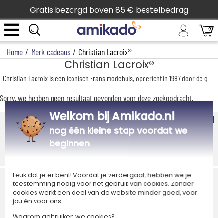
Gratis bezorgd boven 85 € bestelbedrag
Home
/
Merk cadeaus
/
Christian Lacroix®
Christian Lacroix®
Christian Lacroix is een iconisch Frans modehuis, opgericht in 1987 door de ge
Sorry, we hebben geen resultaat gevonden voor deze zoekopdracht.
Welkom bij Amikado.nl
Producten reviews Amikado.nl
nog één kleine stap voordat we
4,7/5
(365 reviews)
beginnen
Express verzending
Veilige betaling
Leuk dat je er bent! Voordat je verdergaat, hebben we je
toestemming nodig voor het gebruik van cookies. Zonder
cookies werkt een deel van de website minder goed, voor
jou én voor ons.
Waarom gebruiken we cookies?