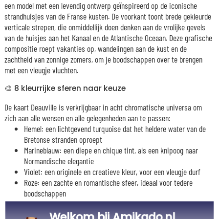
een model met een levendig ontwerp geïnspireerd op de iconische
strandhuisjes van de Franse kusten. De voorkant toont brede gekleurde
verticale strepen, die onmiddellijk doen denken aan de vrolijke gevels
van de huisjes aan het Kanaal en de Atlantische Oceaan. Deze grafische
compositie roept vakanties op, wandelingen aan de kust en de
zachtheid van zonnige zomers, om je boodschappen over te brengen
met een vleugje vluchten.
🎨 8 kleurrijke sferen naar keuze
De kaart Deauville is verkrijgbaar in acht chromatische universa om
zich aan alle wensen en alle gelegenheden aan te passen:
Hemel: een lichtgevend turquoise dat het heldere water van de
Bretonse stranden oproept
Marineblauw: een diepe en chique tint, als een knipoog naar
Normandische elegantie
Violet: een originele en creatieve kleur, voor een vleugje durf
Roze: een zachte en romantische sfeer, ideaal voor tedere
boodschappen
Rood: een warme en uitgesproken kleur, vol karakter
Welkom bij Amikado.nl
Oranje: een zonnige en vrolijke tint, die zonsondergangen boven