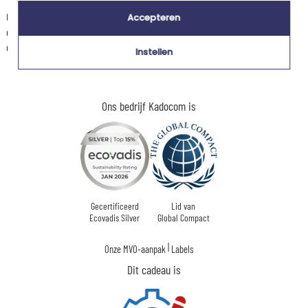
Gedrukt op kwaliteitskarton, combineert de kaart Deauville kustcharme
Accepteren
en hoogwaardige weergave, voor een resultaat dat even aangenaam is
om te geven als om te ontvangen.
Instellen
Ons bedrijf Kadocom is
Gecertificeerd
Lid van
Ecovadis Silver
Global Compact
|
Onze MVO-aanpak
Labels
Dit cadeau is