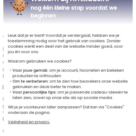
de oceaan oproept
nog één kleine stap voordat we
Geel: een sprankelende en heldere kleur, om elke boodschap op
beginnen
te vrolijken
Groen: een frisse en natuurlijke sfeer, als een zeebries
Leuk dat je er bent! Voordat je verdergaat, hebben we je
✏️ Een kaart die je naar wens kunt personaliseren
toestemming nodig voor het gebruik van cookies. Zonder
cookies werkt een deel van de website minder goed, voor
Met de personaliseerbare voorkant kun je een unieke boodschap
jou én voor ons.
toevoegen in het hart van de centrale cartouche: voornaam, lief woord,
Waarom gebruiken we cookies?
wensen of titel naargelang de gelegenheid. Aan de binnenkant heb je de
mogelijkheid om te kiezen voor een gepersonaliseerde gedrukte
Voor jouw gemak:
om je account, favorieten en bekeken
boodschap, of een leeg deel te behouden om met de hand te schrijven.
producten te onthouden.
Om te verbeteren:
om te zien hoe bezoekers onze website
💌 Een ruimte voor je persoonlijke woorden
gebruiken en deze beter te maken.
Voor persoonlijke tips:
om je passende cadeau-ideeën te
laten zien, zowel op onze site als op sociale media.
De linker binnenpagina blijft blanco en biedt een vrije ruimte voor een
persoonlijke en authentieke boodschap. Deze kaart past zich zo aan tal
Wil je je voorkeuren later aanpassen? Dat kan via "Cookies"
van gelegenheden aan: verjaardag, Moederdag, Vaderdag, bedanking,
onderaan de pagina.
liefdesboodschap, felicitaties of gewoon om plezier te doen.
Veiligheid en privacy.
🖨️ Een verzorgde drukkwaliteit