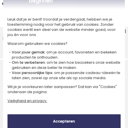
beginnen
€ 33,90
€ 24,90
Leuk dat je er bent! Voordat je verdergaat, hebben we je
toestemming nodig voor het gebruik van cookies. Zonder
cookies werkt een deel van de website minder goed, voor
Producten reviews Amikado.nl
jou én voor ons.
4,7/5
Waarom gebruiken we cookies?
(365 reviews)
Voor jouw gemak:
om je account, favorieten en bekeken
Express verzending
Veilige betaling
producten te onthouden.
Om te verbeteren:
om te zien hoe bezoekers onze website
gebruiken en deze beter te maken.
Voor persoonlijke tips:
om je passende cadeau-ideeën te
laten zien, zowel op onze site als op sociale media.
Wil je je voorkeuren later aanpassen? Dat kan via "Cookies"
Ik schrijf me in voor de nieuwsbrief
onderaan de pagina.
Veiligheid en privacy.
About
Contact met ons opnemen
Wie zijn wij?
Onze MVO-aanpak
Accepteren