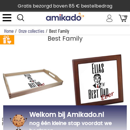
Gratis bezorgd boven 85 € bestelbedrag
Home
/
Onze collecties
/
Best Family
Best Family
Welkom bij Amikado.nl
Dienblad bedrukt Best
Pannenonderzetter Best
nog één kleine stap voordat we
Family
Family