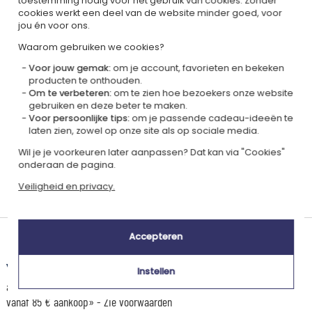
toestemming nodig voor het gebruik van cookies. Zonder
cookies werkt een deel van de website minder goed, voor
Gecertificeerd
Lid van
jou én voor ons.
Ecovadis Silver
Global Compact
Waarom gebruiken we cookies?
|
Onze MVO-aanpak
Labels
Voor jouw gemak:
om je account, favorieten en bekeken
producten te onthouden.
Dit cadeau is
Om te verbeteren:
om te zien hoe bezoekers onze website
gebruiken en deze beter te maken.
Voor persoonlijke tips:
om je passende cadeau-ideeën te
laten zien, zowel op onze site als op sociale media.
Wil je je voorkeuren later aanpassen? Dat kan via "Cookies"
onderaan de pagina.
Veiligheid en privacy.
Gepersonaliseerd
Gepersonaliseerd
in Frankrijk
in Frankrijk
Accepteren
Levertijd en verzendkosten
Dit artikel wordt gepersonaliseerd in ons Amikado
Instellen
atelier. Het komt in aanmerking voor de aanbieding «Gratis verzending
vanaf 85 € aankoop» -
Zie voorwaarden