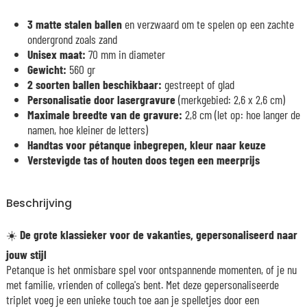
3 matte stalen ballen
en verzwaard om te spelen op een zachte
ondergrond zoals zand
Unisex maat:
70 mm in diameter
Gewicht:
560 gr
2 soorten ballen beschikbaar:
gestreept of glad
Personalisatie door lasergravure
(merkgebied: 2,6 x 2,6 cm)
Maximale breedte van de gravure:
2,8 cm (let op: hoe langer de
namen, hoe kleiner de letters)
Handtas voor pétanque inbegrepen, kleur naar keuze
Verstevigde tas of houten doos tegen een meerprijs
Beschrijving
☀️
De grote klassieker voor de vakanties, gepersonaliseerd naar
jouw stijl
Petanque is het onmisbare spel voor ontspannende momenten, of je nu
met familie, vrienden of collega's bent. Met deze gepersonaliseerde
triplet voeg je een unieke touch toe aan je spelletjes door een