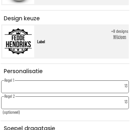
Design keuze
+
8
designs
Wijzigen
Label
Personalisatie
Regel 1
13
Regel 2
13
(optioneel)
Soepel draagtasje