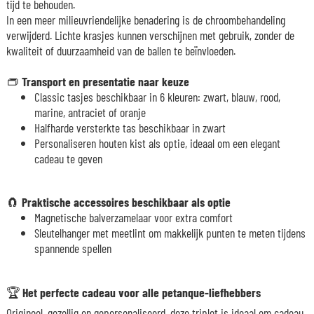
tijd te behouden.
In een meer milieuvriendelijke benadering is de chroombehandeling
verwijderd. Lichte krasjes kunnen verschijnen met gebruik, zonder de
kwaliteit of duurzaamheid van de ballen te beïnvloeden.
👝
Transport en presentatie naar keuze
Classic tasjes beschikbaar in 6 kleuren: zwart, blauw, rood,
marine, antraciet of oranje
Halfharde versterkte tas beschikbaar in zwart
Personaliseren houten kist als optie, ideaal om een elegant
cadeau te geven
🧲
Praktische accessoires beschikbaar als optie
Magnetische balverzamelaar voor extra comfort
Sleutelhanger met meetlint om makkelijk punten te meten tijdens
spannende spellen
🏆
Het perfecte cadeau voor alle petanque-liefhebbers
Origineel, gezellig en gepersonaliseerd, deze triplet is ideaal om cadeau