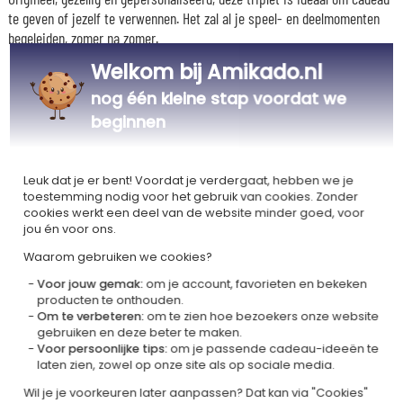
te geven of jezelf te verwennen. Het zal al je speel- en deelmomenten
begeleiden, zomer na zomer.
Welkom bij Amikado.nl
nog één kleine stap voordat we
Ons bedrijf Kadocom is
beginnen
Leuk dat je er bent! Voordat je verdergaat, hebben we je
toestemming nodig voor het gebruik van cookies. Zonder
cookies werkt een deel van de website minder goed, voor
jou én voor ons.
Gecertificeerd
Lid van
Waarom gebruiken we cookies?
Ecovadis Silver
Global Compact
Voor jouw gemak:
om je account, favorieten en bekeken
|
producten te onthouden.
Onze MVO-aanpak
Labels
Om te verbeteren:
om te zien hoe bezoekers onze website
Dit cadeau is
gebruiken en deze beter te maken.
Voor persoonlijke tips:
om je passende cadeau-ideeën te
laten zien, zowel op onze site als op sociale media.
Wil je je voorkeuren later aanpassen? Dat kan via "Cookies"