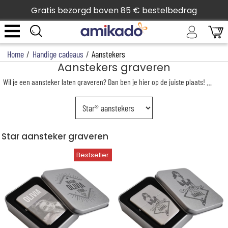
Gratis bezorgd boven 85 € bestelbedrag
Home
/
Handige cadeaus
/
Aanstekers
Aanstekers graveren
Wil je een aansteker laten graveren? Dan ben je hier op de juiste plaats!
Ontdek
Star aansteker graveren