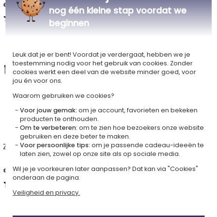
€ 39,90
€ 39,90
nog één kleine stap voordat we
4,85 (3 Reviews)
beginnen
Leuk dat je er bent! Voordat je verdergaat, hebben we je
toestemming nodig voor het gebruik van cookies. Zonder
cookies werkt een deel van de website minder goed, voor
jou én voor ons.
Waarom gebruiken we cookies?
Voor jouw gemak:
om je account, favorieten en bekeken
producten te onthouden.
Om te verbeteren:
om te zien hoe bezoekers onze website
gebruiken en deze beter te maken.
Voor persoonlijke tips:
om je passende cadeau-ideeën te
Zippo graveren met foto
Gegraveerde Zippo liefde
laten zien, zowel op onze site als op sociale media.
Wil je je voorkeuren later aanpassen? Dat kan via "Cookies"
€ 39,90
€ 39,90
onderaan de pagina.
4,65 (8 Reviews)
5,00 (2 Reviews)
Veiligheid en privacy.
Al onze cadeaus zippo® aansteker graveren
>