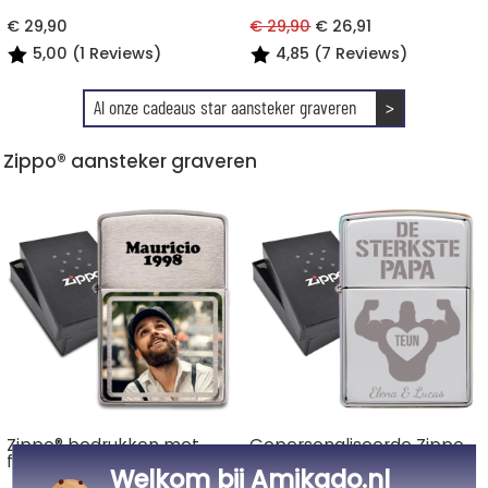
€ 29,90
€ 29,90
€ 26,91
5,00 (1 Reviews)
4,85 (7 Reviews)
Al onze cadeaus star aansteker graveren
>
Zippo® aansteker graveren
Zippo® bedrukken met
Gepersonaliseerde Zippo
foto
vaderdag
Welkom bij Amikado.nl