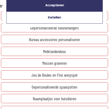
In de categorie Handige cadeaus, ontdek ook
Accepteren
Pen graveren
Instellen
Gepersonaliseerde sleutelhangers
Bureau accessoires personaliseren
Melktandendoos
Messen graveren
Jeu de Boules en Fins werpspel
Gepersonaliseerde spaarpotten
Naamplaatjes voor huisdieren