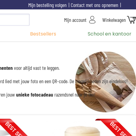
Mijn bestelling volgen
Contact met ons opnemen
Mijn account
Winkelwagen
Bestsellers
School en kantoor
menten
voor altijd vast te leggen.
eerd lied met jouw foto en een QR-code. De mogelijkheden zijn eindeloos!
uren jouw
unieke fotocadeau
razendsnel naar je toe!