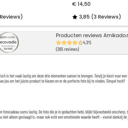
€ 14,50
 Reviews)
3,85 (3 Reviews)
Producten reviews Amikado.
4,7/5
(365 reviews)
och is het vaak lastig om deze drie elementen samen te brengen. Tenzij je kiest voor een 
aan jou om het juiste product te kiezen en er de perfecte foto bij te vinden. Simpel toch?
en fotocadeau soms lastig. De foto die je in gedachten hebt, blijkt bijvoorbeeld onscherp, 
au niet alleen geslaagd is, maar ook echt een emotionele waarde heeft – vooral dankzij de j