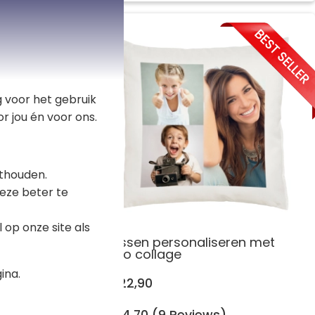
 voor het gebruik
r jou én voor ons.
thouden.
eze beter te
op onze site als
rukken
Kussen personaliseren met
foto collage
ina.
€ 22,90
4,70 (9 Reviews)