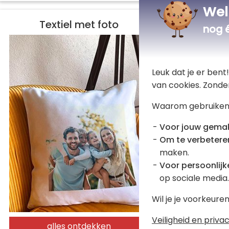
Wel
Textiel met foto
nog 
Leuk dat je er ben
van cookies. Zonde
Waarom gebruiken
Voor jouw gema
Om te verbetere
maken.
Voor persoonlijke
Canvas ta
op sociale media.
gepersona
Wil je je voorkeur
€ 15,90
Veiligheid en privac
alles ontdekken
4,80 (8