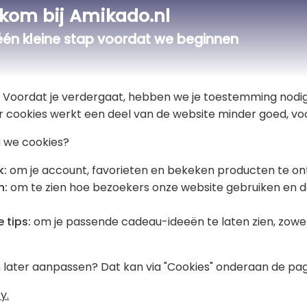
kom bij Amikado.nl
één kleine stap voordat we beginnen
t! Voordat je verdergaat, hebben we je toestemming nodig
r cookies werkt een deel van de website minder goed, voo
 we cookies?
k:
om je account, favorieten en bekeken producten te on
n:
om te zien hoe bezoekers onze website gebruiken en d
 tips:
om je passende cadeau-ideeën te laten zien, zowel 
s met foto
Kussen met foto bed
liseerd
en later aanpassen? Dat kan via "Cookies" onderaan de pag
€ 22,90
y.
 Reviews)
5,00 (6 Reviews)