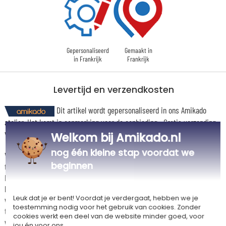
Gepersonaliseerd
Gemaakt in
in Frankrijk
Frankrijk
Levertijd en verzendkosten
Dit artikel wordt gepersonaliseerd in ons Amikado
atelier. Het komt in aanmerking voor de aanbieding «Gratis verzending
vanaf 85 € aankoop» -
Zie voorwaarden
Welkom bij Amikado.nl
nog één kleine stap voordat we
Voor elke bestelling onder 85 €, zijn de onderstaande verzendkosten van
beginnen
toepassing.
De geschatte levertijden kunt je hieronder vinden. Je kunt de
bezorgopties bepalen: normale levering of express levering. Per cadeau
Leuk dat je er bent! Voordat je verdergaat, hebben we je
worden de mogelijke leveropties weergegeven op de artikelpagina en
toestemming nodig voor het gebruik van cookies. Zonder
tijdens de stappen van je winkelwagen. (Als je het geld overmaakt, houd
cookies werkt een deel van de website minder goed, voor
wel rekening met 3-4 dagen extra levertijd van je cadeau.)
jou én voor ons.