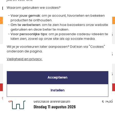
Nederland
Waarom gebruiken we cookies?
Voor jouw gemak:
om je account, favorieten en bekeken
STANDAARD
producten te onthouden.
Om te verbeteren:
om te zien hoe bezoekers onze website
Voordelig afhaalpunt
gebruiken en deze beter te maken.
Geschatte afleverdatum
€ 5,25
Voor persoonlijke tips:
om je passende cadeau-ideeën te
laten zien, zowel op onze site als op sociale media.
Vrijdag 14 augustus 2026
Wil je je voorkeuren later aanpassen? Dat kan via "Cookies"
Voordelig thuisbezorging
onderaan de pagina.
Geschatte afleverdatum
€ 5,95
Maandag 17 augustus 2026
Veiligheid en privacy.
Standaard thuisbezorging
Geschatte afleverdatum
€ 8,95
Accepteren
Woensdag 12 augustus 2026
EXPRESS
Instellen
Express thuisbezorging
Geschatte afleverdatum
€ 14,95
Dinsdag 11 augustus 2026