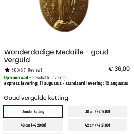
Wonderdadige Medaille - goud
verguld
€ 36,00
5.00
/
5
(
1
Review)
Op voorraad
- Geschatte levering:
express levering: 11 augustus
•
standaard levering: 12 augustus
Goud vergulde ketting
Zonder ketting
38 cm (+€ 19,00)
40 cm (+€ 20,00)
42 cm (+€ 21,00)