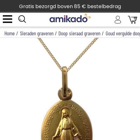
Gratis bezorgd boven 85 € bestelbedrag
Home
/
Sieraden graveren
/
Doop sieraad graveren
/
Goud vergulde doo