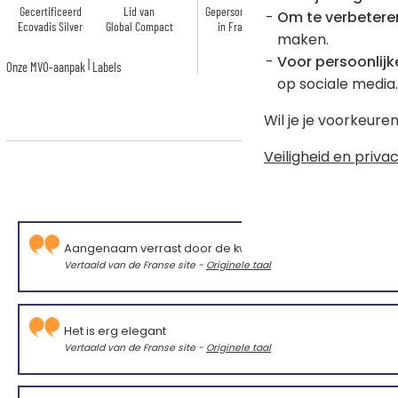
Gecertificeerd
Lid van
Gepersonaliseerd
Gemaakt in
Om te verbetere
Ecovadis Silver
Global Compact
in Frankrijk
Frankrijk
maken.
Voor persoonlijke
|
Onze MVO-aanpak
Labels
op sociale media.
Wil je je voorkeur
Veiligheid en privac
Aangenaam verrast door de kwaliteit
Vertaald van de Franse site -
Originele taal
Het is erg elegant
Vertaald van de Franse site -
Originele taal