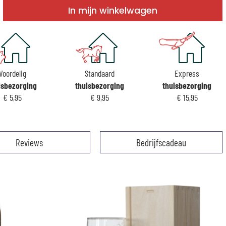
In mijn winkelwagen
Voordelig
Standaard
Express
isbezorging
thuisbezorging
thuisbezorging
€ 5,95
€ 9,95
€ 15,95
Reviews
Bedrijfscadeau