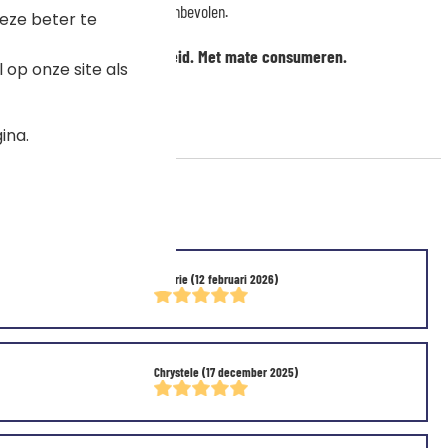
gravure wordt handwassen aanbevolen.
eze beter te
gevaarlijk voor de gezondheid. Met mate consumeren.
op onze site als
erjarigen is verboden.
ina.
Valérie
(12 februari 2026)
Chrystele
(17 december 2025)