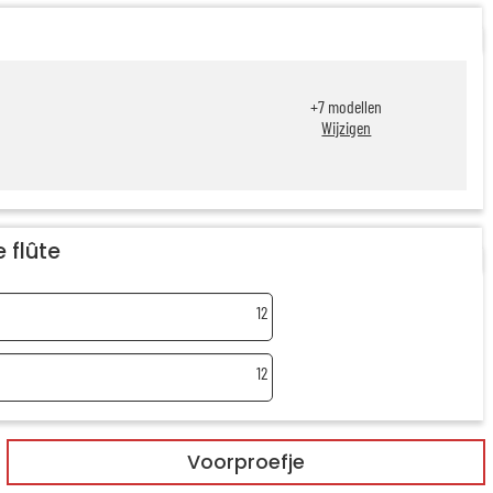
+
7
modellen
Wijzigen
 flûte
12
12
Voorproefje