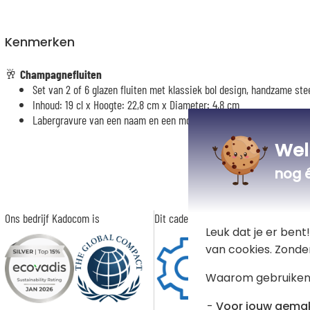
Kenmerken
🥂
Champagnefluiten
Set van 2 of 6 glazen fluiten met klassiek bol design, handzame steel
Inhoud: 19 cl x Hoogte: 22,8 cm x Diameter: 4,8 cm
Labergravure van een naam en een motief op elk van de fluiten
Wel
nog 
Ons bedrijf Kadocom is
Dit cadeau is
Leuk dat je er ben
van cookies. Zonde
Waarom gebruiken
Voor jouw gema