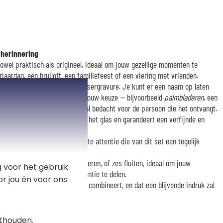
 herinnering
zowel praktisch als origineel, ideaal om jouw gezellige momenten te
jaardag, een bruiloft, een familiefeest of een viering met vrienden.
rd dankzij een hoogprecieze lasergravure. Je kunt er een naam op laten
f een decoratief motief naar jouw keuze — bijvoorbeeld
palmbladeren
, een
glas werkelijk uniek en speciaal bedacht voor de persoon die het ontvangt.
ails benadrukt de finesse van het glas en garandeert een verfijnde en
t met de tijd.
t een andere naam: een delicate attentie die van dit set een tegelijk
 cadeau maakt.
fde of een intiem moment te vieren, of zes fluiten, ideaal om jouw
 voor het gebruik
telijke momenten in alle elegantie te delen.
r jou én voor ons.
gn, authenticiteit en emotie combineert, en dat een blijvende indruk zal
en.
thouden.