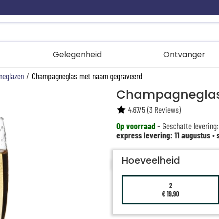
Gelegenheid
Ontvanger
eglazen
/
Champagneglas met naam gegraveerd
Champagneglas
4.67
/
5
(
3
Reviews)
Op voorraad
- Geschatte levering:
express levering: 11 augustus
•
Hoeveelheid
2
€ 19,90