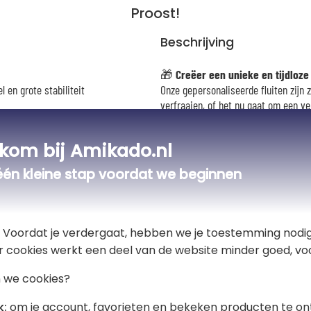
Proost!
Beschrijving
🎁
Creëer een unieke en tijdloze
 en grote stabiliteit
Onze gepersonaliseerde fluiten zijn 
verfraaien, of het nu gaat om een ver
Elke fluit wordt zorgvuldig gegravee
graveren, vergezeld van een woord o
kom bij Amikado.nl
arabesk
of een
cirkel
. Zo wordt elk 
De elegantie van de gegraveerde det
één kleine stap voordat we beginnen
duurzame afwerking die niet vervaag
Je kunt elke fluit personaliseren me
authentiek, exclusief en emotioneel
Verkrijgbaar als duo, perfect om lie
t! Voordat je verdergaat, hebben we je toestemming nodig
recepties te verfraaien en jouw fees
r cookies werkt een deel van de website minder goed, voo
Een gepersonaliseerd cadeau dat desi
achterlaten in de geesten én de hart
 we cookies?
🧼
Gebruikstip
k:
om je account, favorieten en bekeken producten te on