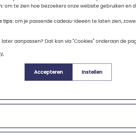
Voor een optimale bewaring van de 
n:
om te zien hoe bezoekers onze website gebruiken en d
⚠️ Overmatig alcoholgebruik is 
 tips:
om je passende cadeau-ideeën te laten zien, zowel 
De verkoop van alcohol aan mind
en later aanpassen? Dat kan via "Cookies" onderaan de pag
y.
Gemiddelde klantenwaardering:
(4.67/5)
Accepteren
Instellen