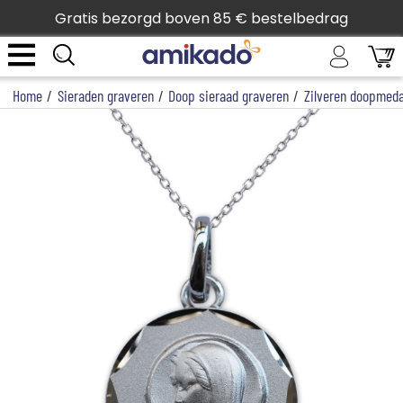
Gratis bezorgd boven 85 € bestelbedrag
Home
/
Sieraden graveren
/
Doop sieraad graveren
/
Zilveren doopmeda