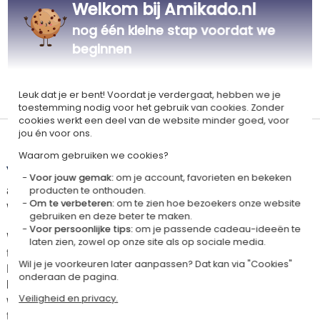
Welkom bij Amikado.nl
nog één kleine stap voordat we
beginnen
Gepersonaliseerd
Gemaakt in
Leuk dat je er bent! Voordat je verdergaat, hebben we je
in Frankrijk
Frankrijk
toestemming nodig voor het gebruik van cookies. Zonder
cookies werkt een deel van de website minder goed, voor
jou én voor ons.
Levertijd en verzendkosten
Waarom gebruiken we cookies?
Dit artikel wordt gepersonaliseerd in ons Amikado
Voor jouw gemak:
om je account, favorieten en bekeken
atelier. Het komt in aanmerking voor de aanbieding «Gratis verzending
producten te onthouden.
vanaf 85 € aankoop» -
Zie voorwaarden
Om te verbeteren:
om te zien hoe bezoekers onze website
gebruiken en deze beter te maken.
Voor persoonlijke tips:
om je passende cadeau-ideeën te
Voor elke bestelling onder 85 €, zijn de onderstaande verzendkosten van
laten zien, zowel op onze site als op sociale media.
toepassing.
Wil je je voorkeuren later aanpassen? Dat kan via "Cookies"
De geschatte levertijden kunt je hieronder vinden. Je kunt de
onderaan de pagina.
bezorgopties bepalen: normale levering of express levering. Per cadeau
worden de mogelijke leveropties weergegeven op de artikelpagina en
Veiligheid en privacy.
tijdens de stappen van je winkelwagen. (Als je het geld overmaakt, houd