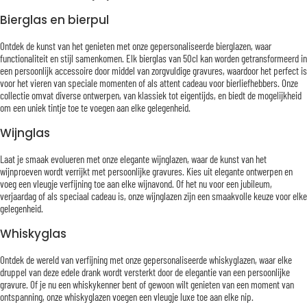
Bierglas en bierpul
Ontdek de kunst van het genieten met onze gepersonaliseerde bierglazen, waar
functionaliteit en stijl samenkomen. Elk bierglas van 50cl kan worden getransformeerd in
een persoonlijk accessoire door middel van zorgvuldige gravures, waardoor het perfect is
voor het vieren van speciale momenten of als attent cadeau voor bierliefhebbers. Onze
collectie omvat diverse ontwerpen, van klassiek tot eigentijds, en biedt de mogelijkheid
om een uniek tintje toe te voegen aan elke gelegenheid.
Wijnglas
Laat je smaak evolueren met onze elegante wijnglazen, waar de kunst van het
wijnproeven wordt verrijkt met persoonlijke gravures. Kies uit elegante ontwerpen en
voeg een vleugje verfijning toe aan elke wijnavond. Of het nu voor een jubileum,
verjaardag of als speciaal cadeau is, onze wijnglazen zijn een smaakvolle keuze voor elke
gelegenheid.
Whiskyglas
Ontdek de wereld van verfijning met onze gepersonaliseerde whiskyglazen, waar elke
druppel van deze edele drank wordt versterkt door de elegantie van een persoonlijke
gravure. Of je nu een whiskykenner bent of gewoon wilt genieten van een moment van
ontspanning, onze whiskyglazen voegen een vleugje luxe toe aan elke nip.