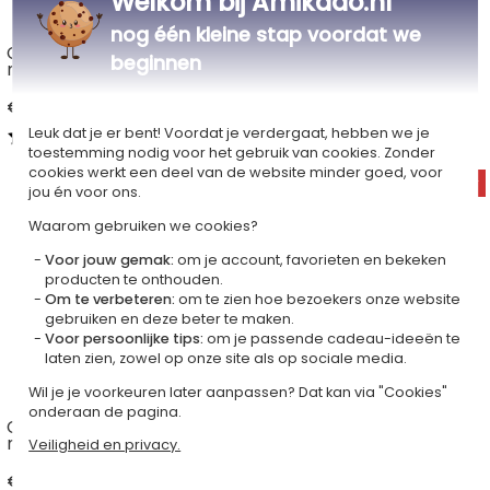
Welkom bij Amikado.nl
nog één kleine stap voordat we
Champagneglas graveren
Champagneglas met
beginnen
met initialen
naam gegraveerd
€ 19,90
€ 19,90
Leuk dat je er bent! Voordat je verdergaat, hebben we je
5,00 (1 Reviews)
4,50 (2 Reviews)
toestemming nodig voor het gebruik van cookies. Zonder
cookies werkt een deel van de website minder goed, voor
jou én voor ons.
Waarom gebruiken we cookies?
Voor jouw gemak:
om je account, favorieten en bekeken
producten te onthouden.
Om te verbeteren:
om te zien hoe bezoekers onze website
gebruiken en deze beter te maken.
Voor persoonlijke tips:
om je passende cadeau-ideeën te
laten zien, zowel op onze site als op sociale media.
Wil je je voorkeuren later aanpassen? Dat kan via "Cookies"
onderaan de pagina.
Champagneglas voor
Champagneglazen set 2
mama en papa
stuks
Veiligheid en privacy.
€ 19,90
€ 19,90