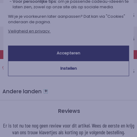
Voor persoonlijke tips:
om je passende cadeau-ideeën te
laten zien, zowel op onze site als op sociale media.
Voordelig thuisbezorging
Geschatte afleverdatum
€ 5,95
Wil je je voorkeuren later aanpassen? Dat kan via "Cookies"
Maandag 17 augustus 2026
onderaan de pagina.
Standaard thuisbezorging
Veiligheid en privacy.
Geschatte afleverdatum
€ 8,95
Woensdag 12 augustus 2026
Accepteren
EXPRESS
Express thuisbezorging
Instellen
Geschatte afleverdatum
€ 14,95
Dinsdag 11 augustus 2026
+
Andere landen
Reviews
Er is tot nu toe nog geen review voor dit artikel. Wees de eerste en krijg
van ons trouw
klavertjes
als korting op je volgende bestelling.