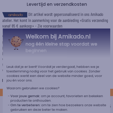
Levertijd en verzendkosten
Dit artikel wordt gepersonaliseerd in ons Amikado
atelier. Het komt in aanmerking voor de aanbieding «Gratis verzending
vanaf 85 € aankoop» -
Zie voorwaarden
Welkom bij Amikado.nl
Voor elke bestelling onder 85 €, zijn de onderstaande verzendkosten van
toepassing.
nog één kleine stap voordat we
De geschatte levertijden kunt je hieronder vinden. Je kunt de
beginnen
bezorgopties bepalen: normale levering of express levering. Per cadeau
worden de mogelijke leveropties weergegeven op de artikelpagina en
tijdens de stappen van je winkelwagen. (Als je het geld overmaakt, houd
Leuk dat je er bent! Voordat je verdergaat, hebben we je
wel rekening met 3-4 dagen extra levertijd van je cadeau.)
toestemming nodig voor het gebruik van cookies. Zonder
cookies werkt een deel van de website minder goed, voor
Nederland
jou én voor ons.
Waarom gebruiken we cookies?
STANDAARD
Voor jouw gemak:
om je account, favorieten en bekeken
Voordelig afhaalpunt
producten te onthouden.
Om te verbeteren:
om te zien hoe bezoekers onze website
Geschatte afleverdatum
€ 5,25
gebruiken en deze beter te maken.
Vrijdag 14 augustus 2026