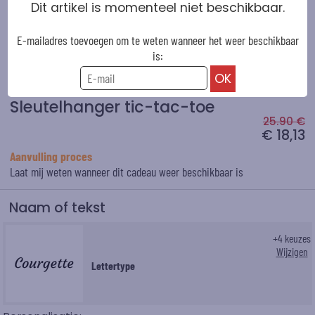
Dit artikel is momenteel niet beschikbaar.
E-mailadres toevoegen om te weten wanneer het weer beschikbaar
is:
Sleutelhanger tic-tac-toe
25.90 €
€ 18,13
Aanvulling proces
Laat mij weten wanneer dit cadeau weer beschikbaar is
Naam of tekst
+
4
keuzes
Wijzigen
Lettertype