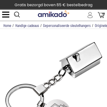
Gratis bezorgd boven 85 € bestelbedrag
Home
/
Handige cadeaus
/
Gepersonaliseerde sleutelhangers
/
Originel