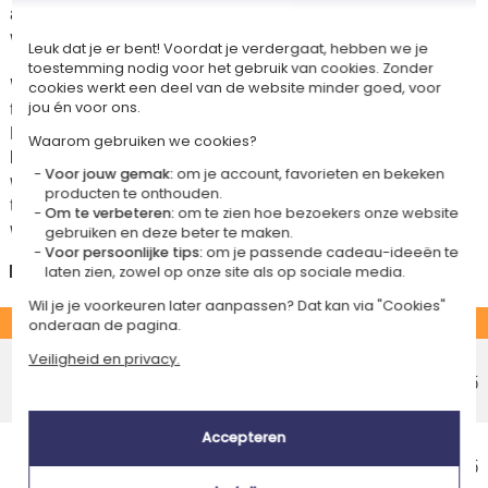
atelier. Het komt in aanmerking voor de aanbieding «Gratis verzending
vanaf 85 € aankoop» -
Zie voorwaarden
Leuk dat je er bent! Voordat je verdergaat, hebben we je
toestemming nodig voor het gebruik van cookies. Zonder
Voor elke bestelling onder 85 €, zijn de onderstaande verzendkosten van
cookies werkt een deel van de website minder goed, voor
toepassing.
jou én voor ons.
De geschatte levertijden kunt je hieronder vinden. Je kunt de
Waarom gebruiken we cookies?
bezorgopties bepalen: normale levering of express levering. Per cadeau
Voor jouw gemak:
om je account, favorieten en bekeken
worden de mogelijke leveropties weergegeven op de artikelpagina en
producten te onthouden.
tijdens de stappen van je winkelwagen. (Als je het geld overmaakt, houd
Om te verbeteren:
om te zien hoe bezoekers onze website
wel rekening met 3-4 dagen extra levertijd van je cadeau.)
gebruiken en deze beter te maken.
Voor persoonlijke tips:
om je passende cadeau-ideeën te
Nederland
laten zien, zowel op onze site als op sociale media.
Wil je je voorkeuren later aanpassen? Dat kan via "Cookies"
STANDAARD
onderaan de pagina.
Voordelig afhaalpunt
Veiligheid en privacy.
Geschatte afleverdatum
€ 5,25
Woensdag 12 augustus 2026
Accepteren
Voordelig thuisbezorging
Geschatte afleverdatum
€ 5,95