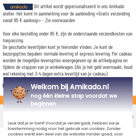
Dit artikel wordt gepersonaliseerd in ons Amikado
atelier. Het komt in aanmerking voor de aanbieding «Gratis verzending
vanaf 85 € aankoop» -
Zie voorwaarden
Voor elke bestelling onder 85 €, zijn de onderstaande verzendkosten van
toepassing.
De geschatte levertijden kunt je hieronder vinden. Je kunt de
bezorgopties bepalen: normale levering of express levering. Per cadeau
worden de mogelijke leveropties weergegeven op de artikelpagina en
tijdens de stappen van je winkelwagen. (Als je het geld overmaakt, houd
wel rekening met 3-4 dagen extra levertijd van je cadeau.)
Welkom bij Amikado.nl
Nederland
nog één kleine stap voordat we
STANDAARD
beginnen
Voordelig afhaalpunt
Geschatte afleverdatum
€ 5,25
Vrijdag 14 augustus 2026
Leuk dat je er bent! Voordat je verdergaat, hebben we je
toestemming nodig voor het gebruik van cookies. Zonder
Voordelig thuisbezorging
cookies werkt een deel van de website minder goed, voor