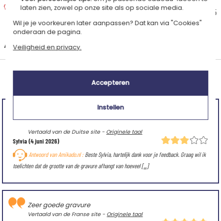
Express thuisbezorging
laten zien, zowel op onze site als op sociale media.
Geschatte afleverdatum
€ 14,95
Dinsdag 11 augustus 2026
Wil je je voorkeuren later aanpassen? Dat kan via "Cookies"
onderaan de pagina.
+
Andere landen
Veiligheid en privacy.
Gemiddelde klantenwaardering:
Accepteren
(4.63/5)
Instellen
De gravure is erg klein. Lange levertijd. Leuk, de
meegeleverde zakjes.
Vertaald van de Duitse site -
Originele taal
Sylvia
(4 juni 2026)
Antwoord van Amikado.nl :
Beste Sylvia, hartelijk dank voor je feedback. Graag wil ik
toelichten dat de grootte van de gravure afhangt van hoeveel
[...]
Zeer goede gravure
Vertaald van de Franse site -
Originele taal