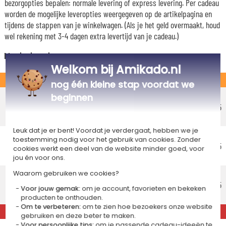
bezorgopties bepalen: normale levering of express levering. Per cadeau
worden de mogelijke leveropties weergegeven op de artikelpagina en
tijdens de stappen van je winkelwagen. (Als je het geld overmaakt, houd
wel rekening met 3-4 dagen extra levertijd van je cadeau.)
Nederland
Welkom bij Amikado.nl
STANDAARD
nog één kleine stap voordat we
Voordelig afhaalpunt
beginnen
Geschatte afleverdatum
€ 5,25
Vrijdag 14 augustus 2026
Leuk dat je er bent! Voordat je verdergaat, hebben we je
Voordelig thuisbezorging
toestemming nodig voor het gebruik van cookies. Zonder
Geschatte afleverdatum
€ 5,95
cookies werkt een deel van de website minder goed, voor
Maandag 17 augustus 2026
jou én voor ons.
Standaard thuisbezorging
Waarom gebruiken we cookies?
Geschatte afleverdatum
€ 8,95
Voor jouw gemak:
om je account, favorieten en bekeken
Woensdag 12 augustus 2026
producten te onthouden.
Om te verbeteren:
om te zien hoe bezoekers onze website
EXPRESS
gebruiken en deze beter te maken.
Voor persoonlijke tips:
om je passende cadeau-ideeën te