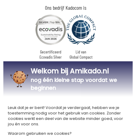
Ons bedrijf Kadocom is
Gecertificeerd
Lid van
Ecovadis Silver
Global Compact
Welkom bij Amikado.nl
|
Onze MVO-aanpak
Labels
Dit cadeau is
nog één kleine stap voordat we
beginnen
Leuk dat je er bent! Voordat je verdergaat, hebben we je
toestemming nodig voor het gebruik van cookies. Zonder
cookies werkt een deel van de website minder goed, voor
Gepersonaliseerd
Gemaakt in
Plantaardig
jou én voor ons.
in Frankrijk
Europa
Waarom gebruiken we cookies?