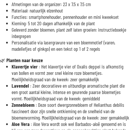
Afmetingen van de organizer: 23 x 7,5 x 7,5 cm
Materiaal: natuurlijk elzenhout
Functies: smartphonehouder, pennenhouder en mini kweekset
Kieming: 5 tot 20 dagen afhankelijk van de plant
Geleverd zonder bloemen, plant zelf laten groeien: instructieboekje
inbegrepen
Personalisatie via lasergravure van een bloemmotief (varen,
madeliefjes of ginkgo) en een tekst op 1 of 2 regels
🌿
Planten naar keuze
Klavertje vier
: Het klavertje vier of Oxalis deppei is afkomstig
van bollen en vormt zeer snel kleine roze bloemetjes.
Moeilijkheidsgraad van de kweek: zeer gemakkelijk
Lavendel
: Zeer decoratieve en uitbundige aromatische plant die
een groot aantal kleine, intense en geurende paarse bloemetjes
vormt. Moeilijkheidsgraad van de kweek: gemiddeld
Zonnebloem
: Deze soort dwergzonnebloem of Helianthus debilis
fascineert door zijn snelle ontkieming en de snelheid van de
bloemenvorming. Moeilijkheidsgraad van de kweek: zeer gemakkelijk
Aloe Vera
: Aloe Vera wordt ook wel Barbados-aloë genoemd en is