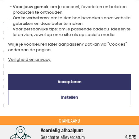
Voor jouw gemak:
om je account, favorieten en bekeken
Levertijd en verzendkosten
producten te onthouden.
Om te verbeteren:
om te zien hoe bezoekers onze website
Dit artikel wordt gepersonaliseerd in ons Amikado
gebruiken en deze beter te maken.
Voor persoonlijke tips:
om je passende cadeau-ideeën te
atelier. Het komt in aanmerking voor de aanbieding «Gratis verzending
laten zien, zowel op onze site als op sociale media.
vanaf 85 € aankoop» -
Zie voorwaarden
Wil je je voorkeuren later aanpassen? Dat kan via "Cookies"
onderaan de pagina.
Voor elke bestelling onder 85 €, zijn de onderstaande verzendkosten van
toepassing.
Veiligheid en privacy.
De geschatte levertijden kunt je hieronder vinden. Je kunt de
bezorgopties bepalen: normale levering of express levering. Per cadeau
worden de mogelijke leveropties weergegeven op de artikelpagina en
Accepteren
tijdens de stappen van je winkelwagen. (Als je het geld overmaakt, houd
wel rekening met 3-4 dagen extra levertijd van je cadeau.)
Instellen
Nederland
STANDAARD
Voordelig afhaalpunt
Geschatte afleverdatum
€ 5,75