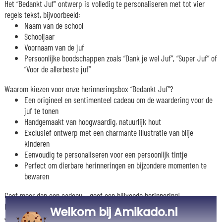
Het “Bedankt Juf” ontwerp is volledig te personaliseren met tot vier
regels tekst, bijvoorbeeld:
Naam van de school
Schooljaar
Voornaam van de juf
Persoonlijke boodschappen zoals “Dank je wel Juf”, “Super Juf” of
“Voor de allerbeste juf”
Waarom kiezen voor onze herinneringsbox “Bedankt Juf”?
Een origineel en sentimenteel cadeau om de waardering voor de
juf te tonen
Handgemaakt van hoogwaardig, natuurlijk hout
Exclusief ontwerp met een charmante illustratie van blije
kinderen
Eenvoudig te personaliseren voor een persoonlijk tintje
Perfect om dierbare herinneringen en bijzondere momenten te
bewaren
Geef meer dan een cadeau – geef een blijvende herinnering!
Personaliseer vandaag nog jouw houten herinneringsbox “Dank je wel
Welkom bij Amikado.nl
Juf” en laat de juf stralen die het hele schooljaar haar liefde en zorg aan