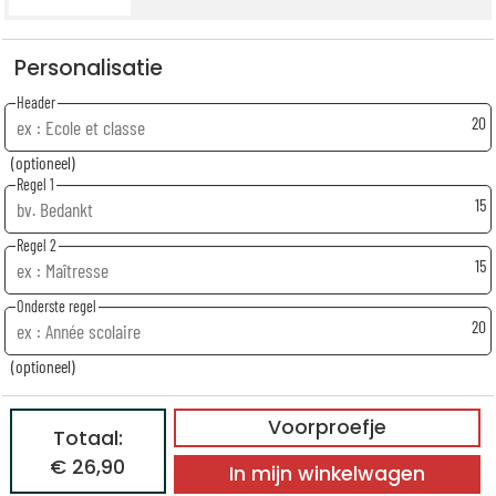
Personalisatie
Header
20
(optioneel)
Regel 1
15
Regel 2
15
Onderste regel
20
(optioneel)
Voorproefje
Totaal:
€ 26,90
In mijn winkelwagen