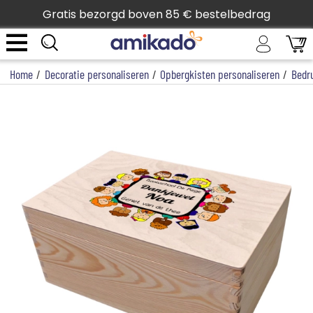
Gratis bezorgd boven 85 € bestelbedrag
Home
/
Decoratie personaliseren
/
Opbergkisten personaliseren
/
Bedru