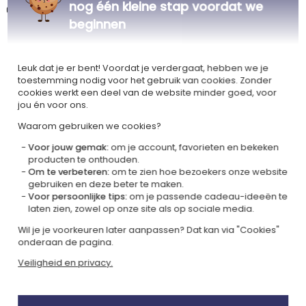
nog één kleine stap voordat we
de kinderen gaf.
beginnen
Leuk dat je er bent! Voordat je verdergaat, hebben we je
toestemming nodig voor het gebruik van cookies. Zonder
Ons bedrijf Kadocom is
cookies werkt een deel van de website minder goed, voor
jou én voor ons.
Waarom gebruiken we cookies?
Voor jouw gemak:
om je account, favorieten en bekeken
producten te onthouden.
Om te verbeteren:
om te zien hoe bezoekers onze website
Gecertificeerd
Lid van
gebruiken en deze beter te maken.
Ecovadis Silver
Global Compact
Voor persoonlijke tips:
om je passende cadeau-ideeën te
laten zien, zowel op onze site als op sociale media.
|
Onze MVO-aanpak
Labels
Wil je je voorkeuren later aanpassen? Dat kan via "Cookies"
onderaan de pagina.
Dit cadeau is
Veiligheid en privacy.