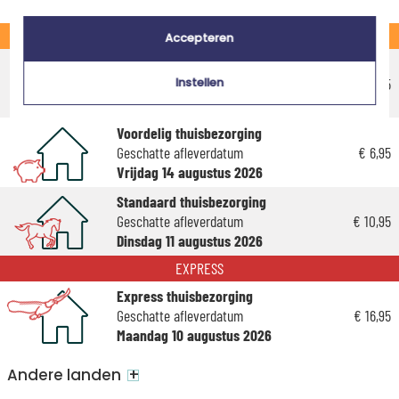
STANDAARD
Accepteren
Voordelig afhaalpunt
Geschatte afleverdatum
€ 5,75
Instellen
Donderdag 13 augustus 2026
Voordelig thuisbezorging
Geschatte afleverdatum
€ 6,95
Vrijdag 14 augustus 2026
Standaard thuisbezorging
Geschatte afleverdatum
€ 10,95
Dinsdag 11 augustus 2026
EXPRESS
Express thuisbezorging
Geschatte afleverdatum
€ 16,95
Maandag 10 augustus 2026
+
Andere landen