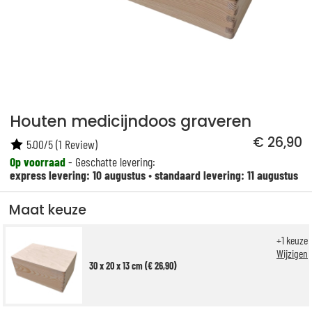
Houten medicijndoos graveren
€ 26,90
5.00
/
5
(
1
Review)
Op voorraad
- Geschatte levering:
express levering: 10 augustus
•
standaard levering: 11 augustus
Maat keuze
+
1
keuze
Wijzigen
30 x 20 x 13 cm (€ 26,90)