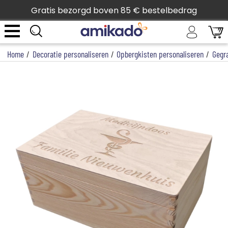
Gratis bezorgd boven 85 € bestelbedrag
Home
/
Decoratie personaliseren
/
Opbergkisten personaliseren
/
Gegr