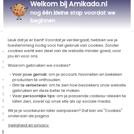
Welkom bij Amikado.nl
nog één kleine stap voordat we
Gepersonaliseerd
beginnen
in Frankrijk
Leuk dat je er bent! Voordat je verdergaat, hebben we je
Levertijd en verzendkosten
toestemming nodig voor het gebruik van cookies. Zonder
cookies werkt een deel van de website minder goed, voor
Dit artikel wordt gepersonaliseerd in ons Amikado
jou én voor ons.
atelier. Het komt in aanmerking voor de aanbieding «Gratis verzending
Waarom gebruiken we cookies?
vanaf 85 € aankoop» -
Zie voorwaarden
Voor jouw gemak:
om je account, favorieten en bekeken
Voor elke bestelling onder 85 €, zijn de onderstaande verzendkosten van
producten te onthouden.
Om te verbeteren:
om te zien hoe bezoekers onze website
toepassing.
gebruiken en deze beter te maken.
De geschatte levertijden kunt je hieronder vinden. Je kunt de
Voor persoonlijke tips:
om je passende cadeau-ideeën te
bezorgopties bepalen: normale levering of express levering. Per cadeau
laten zien, zowel op onze site als op sociale media.
worden de mogelijke leveropties weergegeven op de artikelpagina en
Wil je je voorkeuren later aanpassen? Dat kan via "Cookies"
tijdens de stappen van je winkelwagen. (Als je het geld overmaakt, houd
onderaan de pagina.
wel rekening met 3-4 dagen extra levertijd van je cadeau.)
Veiligheid en privacy.
Nederland