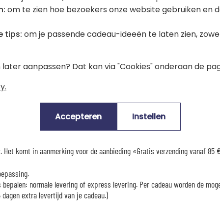
n:
om te zien hoe bezoekers onze website gebruiken en d
 tips:
om je passende cadeau-ideeën te laten zien, zowel 
en later aanpassen? Dat kan via "Cookies" onderaan de pag
Reviews
y.
iew voor dit artikel. Wees de eerste en krijg van ons trouw
klavertjes
als kor
Accepteren
Instellen
Levertijd en verzendkosten
er. Het komt in aanmerking voor de aanbieding «Gratis verzending vanaf 85
oepassing.
es bepalen: normale levering of express levering. Per cadeau worden de mog
dagen extra levertijd van je cadeau.)