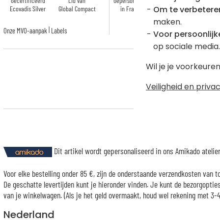
Gecertificeerd
Lid van
Gepersonaliseerd
Om te verbetere
Ecovadis Silver
Global Compact
in Frankrijk
maken.
|
Onze MVO-aanpak
Labels
Voor persoonlijke
op sociale media.
Wil je je voorkeur
Veiligheid en privac
Er is tot nu toe nog geen rev
Dit artikel wordt gepersonaliseerd in ons Amikado ateli
Voor elke bestelling onder 85 €, zijn de onderstaande verzendkosten van t
De geschatte levertijden kunt je hieronder vinden. Je kunt de bezorgopti
van je winkelwagen. (Als je het geld overmaakt, houd wel rekening met 3-4 
Nederland