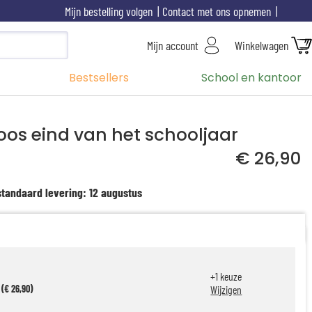
Mijn bestelling volgen
Contact met ons opnemen
Mijn account
Winkelwagen
Bestsellers
School en kantoor
oos eind van het schooljaar
€ 26,90
standaard levering: 12 augustus
+
1
keuze
 (€ 26,90)
Wijzigen