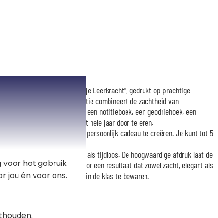
it met onze collectie "Bedankje Leerkracht", gedrukt op prachtige
zen. Elk model uit deze collectie combineert de zachtheid van
 uit de schoolwereld – zoals een notitieboek, een geodriehoek, een
volle rol van de leerkracht het hele jaar door te eren.
g aanpasbaar om een uniek en persoonlijk cadeau te creëren. Je kunt tot 5
oegen.
 doos zowel stevig, esthetisch als tijdloos. De hoogwaardige afdruk laat de
 voor het gebruik
achtig tot hun recht komen, voor een resultaat dat zowel zacht, elegant als
r jou én voor ons.
volle momenten van een jaar in de klas te bewaren.
thouden.