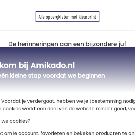
Alle opbergkisten met kleurprint
De herinneringen aan een bijzondere juf
Druk je dankbaarheid met elegantie u
gepersonaliseerde houten herinnerdo
kom bij Amikado.nl
aliseerd
bloemmotieven met leuke accessoires
één kleine stap voordat we beginnen
potlood of een liniaal – om de waarde
Deze houten herinnerdoos is volledi
gepersonaliseerde tekstvelden toev
Gemaakt van natuurlijk hout, is elke
t! Voordat je verdergaat, hebben we je toestemming nodig
bloemige en schoolse illustraties pr
r cookies werkt een deel van de website minder goed, voo
symbolisch is. Perfect om de waarde
 we cookies?
k:
om je account, favorieten en bekeken producten te on