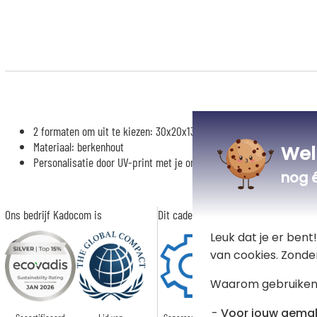
2 formaten om uit te kiezen: 30x20x13cm of 40x30x13cm
Materiaal: berkenhout
Wel
Personalisatie door UV-print met je ontwerp bedankje juf geperson
nog 
Ons bedrijf Kadocom is
Dit cadeau is
Leuk dat je er ben
van cookies. Zonde
Waarom gebruiken
Voor jouw gema