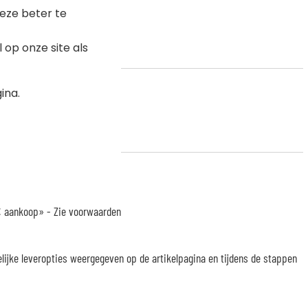
eze beter te
op onze site als
ina.
ting op je volgende bestelling.
 € aankoop» -
Zie voorwaarden
elijke leveropties weergegeven op de artikelpagina en tijdens de stappen