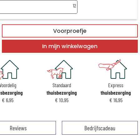
12
Voorproefje
In mijn winkelwagen
Voordelig
Standaard
Express
isbezorging
thuisbezorging
thuisbezorging
€ 6,95
€ 10,95
€ 16,95
Reviews
Bedrijfscadeau