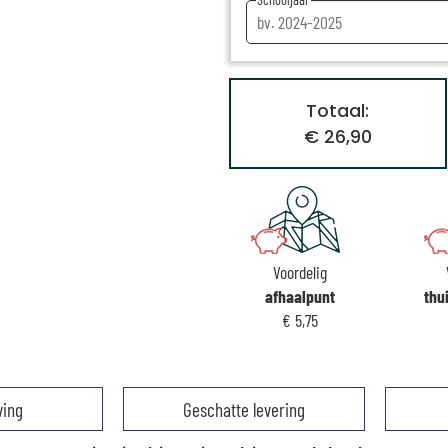
Totaal:
€ 26,90
Voordelig
afhaalpunt
thu
€ 5,75
ving
Geschatte levering