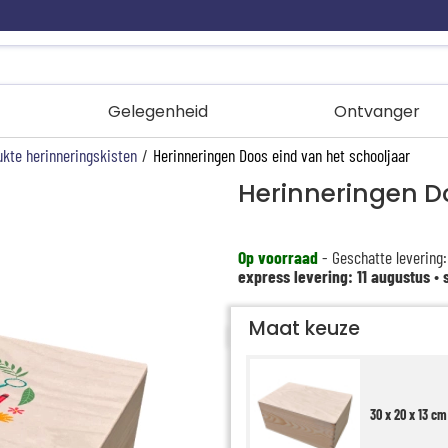
Gelegenheid
Ontvanger
kte herinneringskisten
/
Herinneringen Doos eind van het schooljaar
Herinneringen D
Op voorraad
- Geschatte levering:
express levering: 11 augustus
•
Maat keuze
30 x 20 x 13 cm