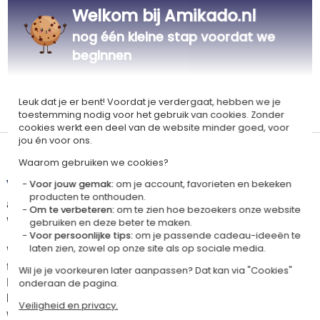
Welkom bij Amikado.nl
nog één kleine stap voordat we
beginnen
Gepersonaliseerd
Leuk dat je er bent! Voordat je verdergaat, hebben we je
in Frankrijk
toestemming nodig voor het gebruik van cookies. Zonder
cookies werkt een deel van de website minder goed, voor
jou én voor ons.
Levertijd en verzendkosten
Waarom gebruiken we cookies?
Dit artikel wordt gepersonaliseerd in ons Amikado
Voor jouw gemak:
om je account, favorieten en bekeken
producten te onthouden.
atelier. Het komt in aanmerking voor de aanbieding «Gratis verzending
Om te verbeteren:
om te zien hoe bezoekers onze website
vanaf 85 € aankoop» -
Zie voorwaarden
gebruiken en deze beter te maken.
Voor persoonlijke tips:
om je passende cadeau-ideeën te
Voor elke bestelling onder 85 €, zijn de onderstaande verzendkosten van
laten zien, zowel op onze site als op sociale media.
toepassing.
Wil je je voorkeuren later aanpassen? Dat kan via "Cookies"
De geschatte levertijden kunt je hieronder vinden. Je kunt de
onderaan de pagina.
bezorgopties bepalen: normale levering of express levering. Per cadeau
Veiligheid en privacy.
worden de mogelijke leveropties weergegeven op de artikelpagina en