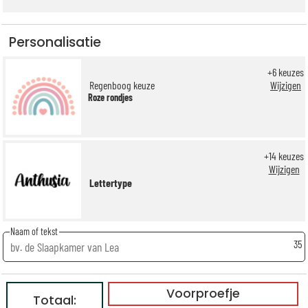
Personalisatie
+
6
keuzes
Regenboog keuze
Wijzigen
Roze rondjes
+
14
keuzes
Wijzigen
Lettertype
Naam of tekst
35
Voorproefje
Totaal: