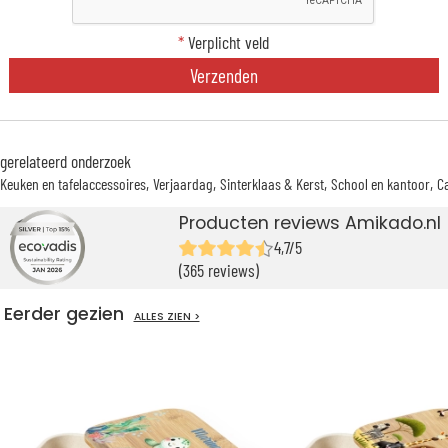
*
Verplicht veld
Verzenden
gerelateerd onderzoek
Keuken en tafelaccessoires
Verjaardag
Sinterklaas & Kerst
School en kantoor
C
Producten reviews Amikado.nl
4,7/5
(365 reviews)
Eerder gezien
ALLES ZIEN >