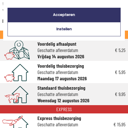
tijdens de stappen van je winkelwagen. (Als je het geld overmaakt, houd
wel rekening met 3-4 dagen extra levertijd van je cadeau.)
Accepteren
Nederland
Instellen
STANDAARD
Voordelig afhaalpunt
Geschatte afleverdatum
€ 5,25
Vrijdag 14 augustus 2026
Voordelig thuisbezorging
Geschatte afleverdatum
€ 5,95
Maandag 17 augustus 2026
Standaard thuisbezorging
Geschatte afleverdatum
€ 9,95
Woensdag 12 augustus 2026
EXPRESS
Express thuisbezorging
Geschatte afleverdatum
€ 15,95