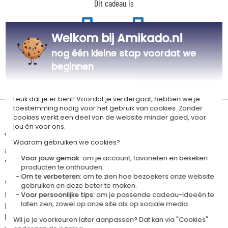
Dit cadeau is
Welkom bij Amikado.nl
nog één kleine stap voordat we
beginnen
Gepersonaliseerd
Gepersonaliseerd
in Frankrijk
in Frankrijk
Leuk dat je er bent! Voordat je verdergaat, hebben we je
toestemming nodig voor het gebruik van cookies. Zonder
Levertijd en verzendkosten
cookies werkt een deel van de website minder goed, voor
jou én voor ons.
Dit artikel wordt gepersonaliseerd in ons Amikado
Waarom gebruiken we cookies?
atelier. Het komt in aanmerking voor de aanbieding «Gratis verzending
Voor jouw gemak:
om je account, favorieten en bekeken
vanaf 85 € aankoop» -
Zie voorwaarden
producten te onthouden.
Om te verbeteren:
om te zien hoe bezoekers onze website
Voor elke bestelling onder 85 €, zijn de onderstaande verzendkosten van
gebruiken en deze beter te maken.
toepassing.
Voor persoonlijke tips:
om je passende cadeau-ideeën te
laten zien, zowel op onze site als op sociale media.
De geschatte levertijden kunt je hieronder vinden. Je kunt de
bezorgopties bepalen: normale levering of express levering. Per cadeau
Wil je je voorkeuren later aanpassen? Dat kan via "Cookies"
worden de mogelijke leveropties weergegeven op de artikelpagina en