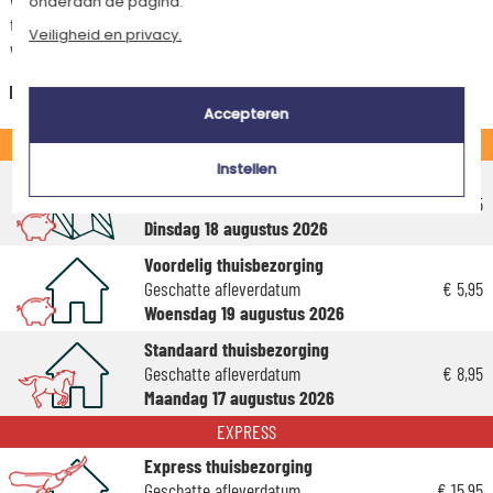
onderaan de pagina.
tijdens de stappen van je winkelwagen. (Als je het geld overmaakt, houd
Veiligheid en privacy.
wel rekening met 3-4 dagen extra levertijd van je cadeau.)
Nederland
Accepteren
STANDAARD
Instellen
Voordelig afhaalpunt
Geschatte afleverdatum
€ 5,25
Dinsdag 18 augustus 2026
Voordelig thuisbezorging
Geschatte afleverdatum
€ 5,95
Woensdag 19 augustus 2026
Standaard thuisbezorging
Geschatte afleverdatum
€ 8,95
Maandag 17 augustus 2026
EXPRESS
Express thuisbezorging
Geschatte afleverdatum
€ 15,95