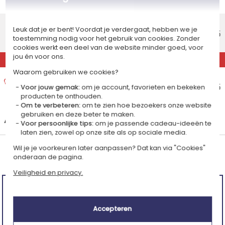
Maandag 17 augustus 2026
Standaard thuisbezorging
Leuk dat je er bent! Voordat je verdergaat, hebben we je
Geschatte afleverdatum
€ 8,95
toestemming nodig voor het gebruik van cookies. Zonder
Woensdag 12 augustus 2026
cookies werkt een deel van de website minder goed, voor
jou én voor ons.
EXPRESS
Waarom gebruiken we cookies?
Express thuisbezorging
Geschatte afleverdatum
€ 14,95
Voor jouw gemak:
om je account, favorieten en bekeken
Dinsdag 11 augustus 2026
producten te onthouden.
Om te verbeteren:
om te zien hoe bezoekers onze website
gebruiken en deze beter te maken.
+
Andere landen
Voor persoonlijke tips:
om je passende cadeau-ideeën te
laten zien, zowel op onze site als op sociale media.
Wil je je voorkeuren later aanpassen? Dat kan via "Cookies"
Gemiddelde klantenwaardering:
onderaan de pagina.
(4.00/5)
Veiligheid en privacy.
Producten gaan lang mee, niet op de voeten laten vallen
omdat ze wat zwaar zijn
Accepteren
Vertaald van de Franse site -
Originele taal
Julien
(16 juni 2026)