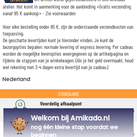
atelier. Het komt in aanmerking voor de aanbieding «Gratis verzending
vanaf 85 € aankoop» -
Zie voorwaarden
Voor elke bestelling onder 85 €, zijn de onderstaande verzendkosten van
toepassing.
De geschatte levertijden kunt je hieronder vinden. Je kunt de
bezorgopties bepalen: normale levering of express levering. Per cadeau
worden de mogelijke leveropties weergegeven op de artikelpagina en
tijdens de stappen van je winkelwagen. (Als je het geld overmaakt, houd
wel rekening met 3-4 dagen extra levertijd van je cadeau.)
Nederland
STANDAARD
Voordelig afhaalpunt
Geschatte afleverdatum
€ 5,25
Welkom bij Amikado.nl
Vrijdag 14 augustus 2026
Voordelig thuisbezorging
nog één kleine stap voordat we
Geschatte afleverdatum
€ 5,95
beginnen