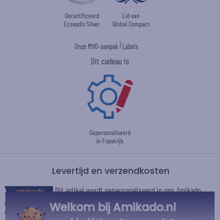
Gecertificeerd
Lid van
Ecovadis Silver
Global Compact
|
Onze MVO-aanpak
Labels
Dit cadeau is
Gepersonaliseerd
in Frankrijk
Levertijd en verzendkosten
Dit artikel wordt gepersonaliseerd in ons Amikado
atelier. Het komt in aanmerking voor de aanbieding «Gratis verzending
Welkom bij Amikado.nl
vanaf 85 € aankoop» -
Zie voorwaarden