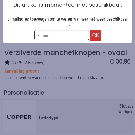
Dit artikel is momenteel niet beschikbaar.
E-mailadres toevoegen om te weten wanneer het weer beschikbaar
is:
Verzilverde manchetknopen - ovaal
€ 30,90
4.75
/
5
(
2
Reviews)
Aanvulling proces
Laat mij weten wanneer dit cadeau weer beschikbaar is
Personalisatie
+
5
keuzes
Wijzigen
Lettertype