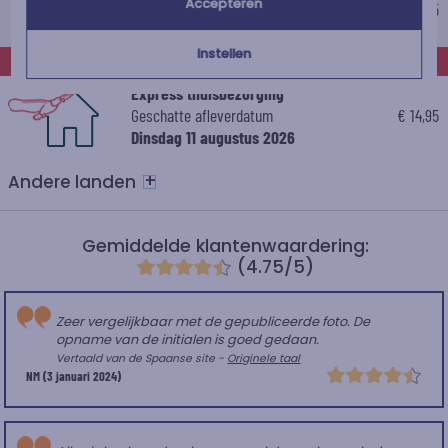
Accepteren
Geschatte afleverdatum
€ 8,95
Woensdag 12 augustus 2026
Instellen
EXPRESS
Express thuisbezorging
Geschatte afleverdatum
€ 14,95
Dinsdag 11 augustus 2026
+
Andere landen
Gemiddelde klantenwaardering:
(4.75/5)
Zeer vergelijkbaar met de gepubliceerde foto. De
opname van de initialen is goed gedaan.
Vertaald van de Spaanse site -
Originele taal
NM
(3 januari 2024)