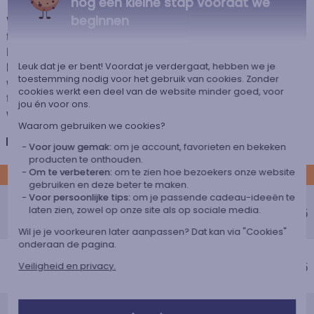
nog één kleine stap voordat we
beginnen
Voor elke bestelling onder 85 €, zijn de onderstaande verzendkosten van
toepassing.
De geschatte levertijden kunt je hieronder vinden. Je kunt de
bezorgopties bepalen: normale levering of express levering. Per cadeau
Leuk dat je er bent! Voordat je verdergaat, hebben we je
toestemming nodig voor het gebruik van cookies. Zonder
worden de mogelijke leveropties weergegeven op de artikelpagina en
cookies werkt een deel van de website minder goed, voor
tijdens de stappen van je winkelwagen. (Als je het geld overmaakt, houd
jou én voor ons.
wel rekening met 3-4 dagen extra levertijd van je cadeau.)
Waarom gebruiken we cookies?
Nederland
Voor jouw gemak:
om je account, favorieten en bekeken
producten te onthouden.
Om te verbeteren:
om te zien hoe bezoekers onze website
STANDAARD
gebruiken en deze beter te maken.
Voordelig afhaalpunt
Voor persoonlijke tips:
om je passende cadeau-ideeën te
laten zien, zowel op onze site als op sociale media.
Geschatte afleverdatum
€ 5,25
Vrijdag 14 augustus 2026
Wil je je voorkeuren later aanpassen? Dat kan via "Cookies"
onderaan de pagina.
Voordelig thuisbezorging
Geschatte afleverdatum
€ 5,95
Veiligheid en privacy.
Maandag 17 augustus 2026
Standaard thuisbezorging