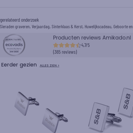
gerelateerd onderzoek
Sieraden graveren
Verjaardag
Sinterklaas & Kerst
Huwelijkscadeau
Geboorte e
Producten reviews Amikado.nl
4,7/5
(365 reviews)
Eerder gezien
ALLES ZIEN >