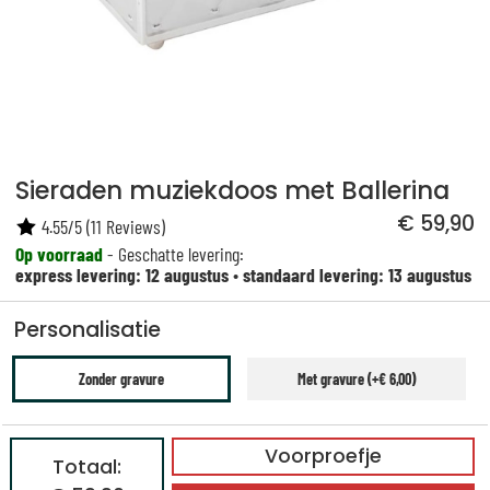
Sieraden muziekdoos met Ballerina
€ 59,90
4.55
/
5
(
11
Reviews)
Op voorraad
- Geschatte levering:
express levering: 12 augustus
•
standaard levering: 13 augustus
Personalisatie
Zonder gravure
Met gravure (+€ 6,00)
Voorproefje
Totaal: