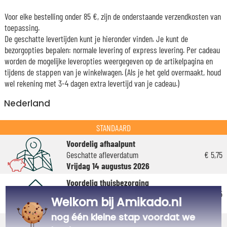
Voor elke bestelling onder 85 €, zijn de onderstaande verzendkosten van
toepassing.
De geschatte levertijden kunt je hieronder vinden. Je kunt de
bezorgopties bepalen: normale levering of express levering. Per cadeau
worden de mogelijke leveropties weergegeven op de artikelpagina en
tijdens de stappen van je winkelwagen. (Als je het geld overmaakt, houd
wel rekening met 3-4 dagen extra levertijd van je cadeau.)
Nederland
STANDAARD
Voordelig afhaalpunt
Geschatte afleverdatum
€ 5,75
Vrijdag 14 augustus 2026
Voordelig thuisbezorging
Geschatte afleverdatum
€ 6,95
Welkom bij Amikado.nl
Maandag 17 augustus 2026
nog één kleine stap voordat we
Standaard thuisbezorging