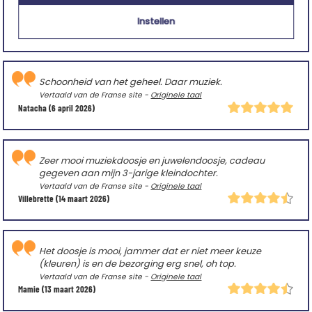
instabiel.
Vertaald van de Duitse site -
Originele taal
Instellen
Ralf
(28 april 2026)
Schoonheid van het geheel. Daar muziek.
Vertaald van de Franse site -
Originele taal
Natacha
(6 april 2026)
Zeer mooi muziekdoosje en juwelendoosje, cadeau
gegeven aan mijn 3-jarige kleindochter.
Vertaald van de Franse site -
Originele taal
Villebrette
(14 maart 2026)
Het doosje is mooi, jammer dat er niet meer keuze
(kleuren) is en de bezorging erg snel, oh top.
Vertaald van de Franse site -
Originele taal
Mamie
(13 maart 2026)