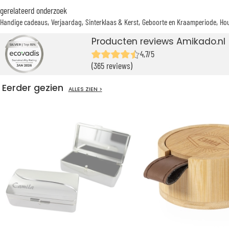
gerelateerd onderzoek
Handige cadeaus
Verjaardag
Sinterklaas & Kerst
Geboorte en Kraamperiode
Ho
Producten reviews Amikado.nl
4,7/5
(365 reviews)
Eerder gezien
ALLES ZIEN >