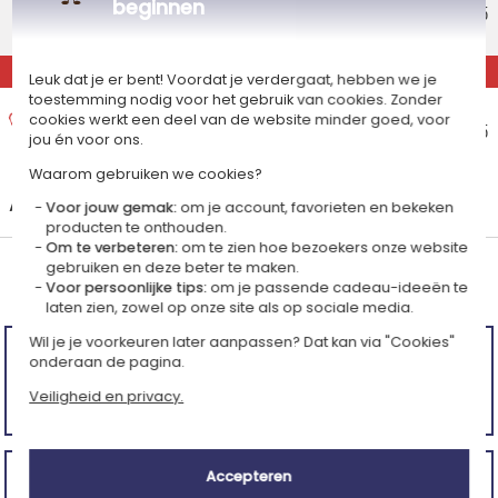
beginnen
Geschatte afleverdatum
€ 9,95
Donderdag 13 augustus 2026
EXPRESS
Leuk dat je er bent! Voordat je verdergaat, hebben we je
toestemming nodig voor het gebruik van cookies. Zonder
Express thuisbezorging
cookies werkt een deel van de website minder goed, voor
Geschatte afleverdatum
€ 15,95
jou én voor ons.
Woensdag 12 augustus 2026
Waarom gebruiken we cookies?
+
Andere landen
Voor jouw gemak:
om je account, favorieten en bekeken
producten te onthouden.
Om te verbeteren:
om te zien hoe bezoekers onze website
gebruiken en deze beter te maken.
Gemiddelde klantenwaardering:
Voor persoonlijke tips:
om je passende cadeau-ideeën te
(4.55/5)
laten zien, zowel op onze site als op sociale media.
Wil je je voorkeuren later aanpassen? Dat kan via "Cookies"
Komt goed overeen met de beschrijving en de foto.
onderaan de pagina.
Vertaald van de Franse site -
Originele taal
Veiligheid en privacy.
REGINE
(4 mei 2026)
Accepteren
Alles super, alleen het kleine dansende poppetje is wat