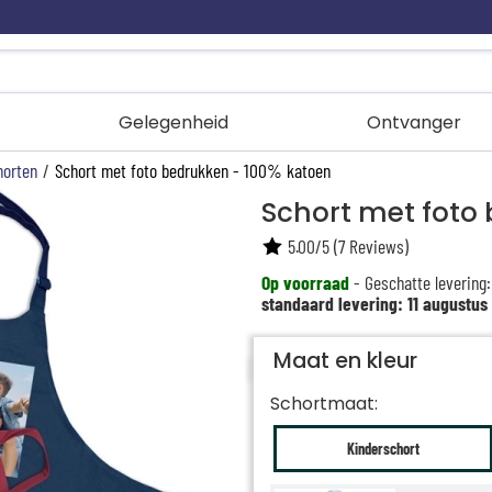
Gelegenheid
Ontvanger
horten
/
Schort met foto bedrukken - 100% katoen
Schort met foto
5.00
/
5
(
7
Reviews)
Op voorraad
- Geschatte levering:
standaard levering: 11 augustus
Maat en kleur
Schortmaat:
Kinderschort