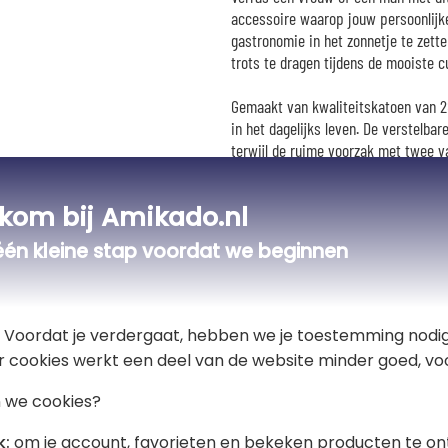
accessoire waarop jouw persoonlijk
gastronomie in het zonnetje te zette
trots te dragen tijdens de mooiste c
Gemaakt van kwaliteitskatoen van 28
in het dagelijks leven. De verstelba
terwijl de ruime voorzak met twee v
handbereik te houden. Met zijn roya
bescherming tijdens de bereiding van
kom bij Amikado.nl
organiseren van een gezellige maalti
wordt al snel de onmisbare bondgeno
één kleine stap voordat we beginnen
Dit gepersonaliseerde schort is een
vader- of moederdag, een vrijgezell
plezieren. Een cadeau dat tegelijk nut
t! Voordat je verdergaat, hebben we je toestemming nodig
talloze mooie momenten van delen en 
r cookies werkt een deel van de website minder goed, voo
🧼
Onderhoud
 we cookies?
Wasbaar in de machine op 60°
k:
om je account, favorieten en bekeken producten te on