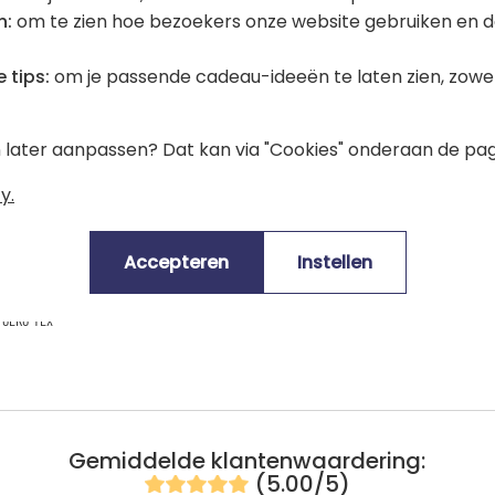
creenshots te gebruiken, maar de
n:
om te zien hoe bezoekers onze website gebruiken en d
 tips:
om je passende cadeau-ideeën te laten zien, zowel 
en later aanpassen? Dat kan via "Cookies" onderaan de pag
y.
Accepteren
Instellen
certificeerd
EVE Vegan
OEKO-TEX
Gemiddelde klantenwaardering:
(5.00/5)