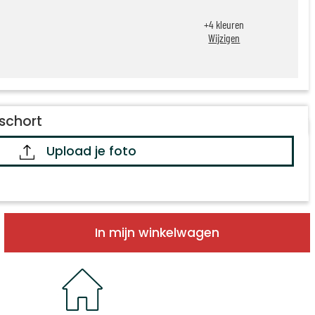
+
4
kleuren
Wijzigen
 schort
Upload je foto
In mijn winkelwagen