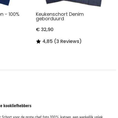
n - 100%
Keukenschort Denim
geborduurd
€ 32,90
4,85 (3 Reviews)
de kookliefhebbers
 Schort voor de grote chef foto 100% katoen, een werkelijk uniek