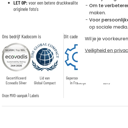
LET OP:
voor een betere druckkwaliteit verzoeken wij je om geen s
Om te verbetere
originele foto's
maken.
Voor persoonlijke
op sociale media.
Ons bedrijf Kadocom is
Dit cadeau is
Wil je je voorkeur
Veiligheid en privac
Gecertificeerd
Lid van
Gepersonaliseerd
Gecertificeerd
Ge
Ecovadis Silver
Global Compact
in Frankrijk
GOTS
|
Onze MVO-aanpak
Labels