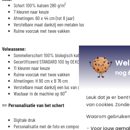
Schort 100% katoen 280 g/m²
7 kleuren naar keuze
Afmetingen: 60 x 44 cm (tot 8 jaar)
Verstelbare maat dankzij een metalen lus
Ruime voorzak met twee vakken
Volwassene:
Sommelierschort 100% biologisch katoen 280 gr/m²
Wel
Gecertificeerd STANDARD 100 by OEKO-TEX®
11 kleuren naar keuze
nog 
Ruime voorzak met twee vakken
Afmetingen: H 90 cm x B 76 cm
Verstelbare maat dankzij een lus van gerecycled plastic
Wasbaar in de machine op 60°
Leuk dat je er ben
van cookies. Zonde
✏️
Personalisatie van het schort
Waarom gebruiken
Digitale druk
Personalisatie met de foto en compositie naar jouw keuze
Voor jouw gema