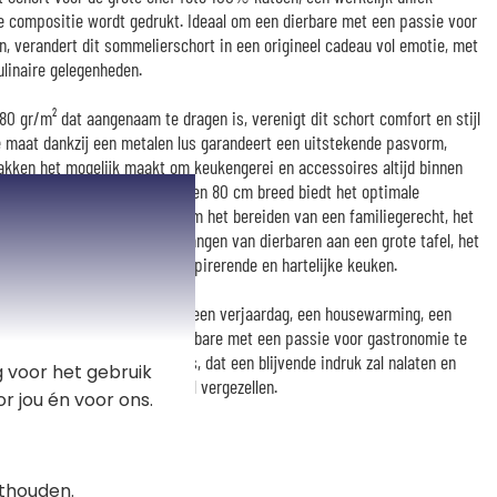
e compositie wordt gedrukt. Ideaal om een dierbare met een passie voor
n, verandert dit sommelierschort in een origineel cadeau vol emotie, met
ulinaire gelegenheden.
0 gr/m² dat aangenaam te dragen is, verenigt dit schort comfort en stijl
re maat dankzij een metalen lus garandeert een uitstekende pasvorm,
akken het mogelijk maakt om keukengerei en accessoires altijd binnen
le afmetingen van 85 cm hoog en 80 cm breed biedt het optimale
 maaltijden. Of het nu gaat om het bereiden van een familiegerecht, het
jd onder vrienden of het ontvangen van dierbaren aan een grote tafel, het
ot van de liefhebbers van inspirerende en hartelijke keuken.
 uitstekend cadeau-idee voor een verjaardag, een housewarming, een
enfeest of gewoon om een dierbare met een passie voor gastronomie te
tig, origineel en vol emotie is, dat een blijvende indruk zal nalaten en
 voor het gebruik
gezelligheid in de keuken zal vergezellen.
r jou én voor ons.
thouden.