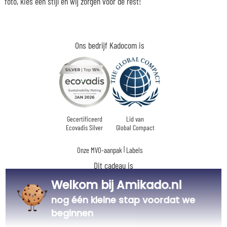
foto, kies een stijl en wij zorgen voor de rest!
Ons bedrijf Kadocom is
Gecertificeerd
Lid van
Ecovadis Silver
Global Compact
|
Onze MVO-aanpak
Labels
Dit cadeau is
Welkom bij Amikado.nl
nog één kleine stap voordat we
beginnen