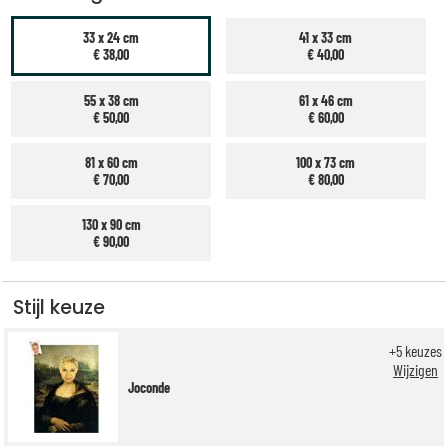
33 x 24 cm
41 x 33 cm
€ 38,00
€ 40,00
55 x 38 cm
61 x 46 cm
€ 50,00
€ 60,00
81 x 60 cm
100 x 73 cm
€ 70,00
€ 80,00
130 x 90 cm
€ 90,00
Stijl keuze
+
5
keuzes
Wijzigen
Joconde