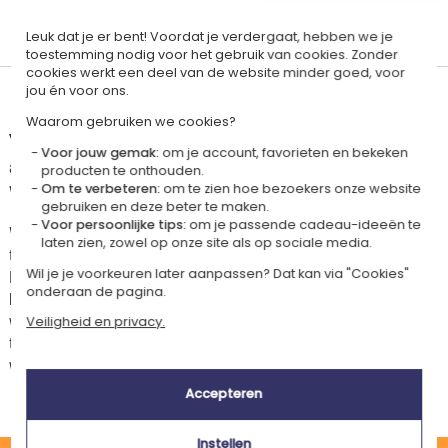
Gepersonaliseerd
Gemaakt in
Leuk dat je er bent! Voordat je verdergaat, hebben we je
in Frankrijk
Frankrijk
toestemming nodig voor het gebruik van cookies. Zonder
cookies werkt een deel van de website minder goed, voor
jou én voor ons.
Levertijd en verzendkosten
Waarom gebruiken we cookies?
Dit artikel wordt gepersonaliseerd in ons Amikado
Voor jouw gemak:
om je account, favorieten en bekeken
atelier. Het komt in aanmerking voor de aanbieding «Gratis verzending
producten te onthouden.
vanaf 85 € aankoop» -
Zie voorwaarden
Om te verbeteren:
om te zien hoe bezoekers onze website
gebruiken en deze beter te maken.
Voor persoonlijke tips:
om je passende cadeau-ideeën te
Voor elke bestelling onder 85 €, zijn de onderstaande verzendkosten van
laten zien, zowel op onze site als op sociale media.
toepassing.
Wil je je voorkeuren later aanpassen? Dat kan via "Cookies"
De geschatte levertijden kunt je hieronder vinden. Je kunt de
onderaan de pagina.
bezorgopties bepalen: normale levering of express levering. Per cadeau
worden de mogelijke leveropties weergegeven op de artikelpagina en
Veiligheid en privacy.
tijdens de stappen van je winkelwagen. (Als je het geld overmaakt, houd
wel rekening met 3-4 dagen extra levertijd van je cadeau.)
Accepteren
Instellen