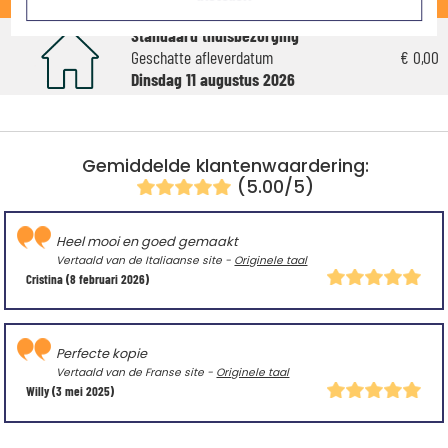
STANDAARD
Standaard thuisbezorging
Geschatte afleverdatum
€ 0,00
Dinsdag 11 augustus 2026
Gemiddelde klantenwaardering:
(5.00/5)
Heel mooi en goed gemaakt
Vertaald van de Italiaanse site -
Originele taal
Cristina
(8 februari 2026)
Perfecte kopie
Vertaald van de Franse site -
Originele taal
Willy
(3 mei 2025)