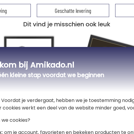
ving
Geschatte levering
Dit vind je misschien ook leuk
kom bij Amikado.nl
één kleine stap voordat we beginnen
t! Voordat je verdergaat, hebben we je toestemming nodig
r cookies werkt een deel van de website minder goed, voo
 we cookies?
ezet in tekening
Gouden- of platina p
foto bedrukt op ingeli
k:
om je account, favorieten en bekeken producten te on
poster