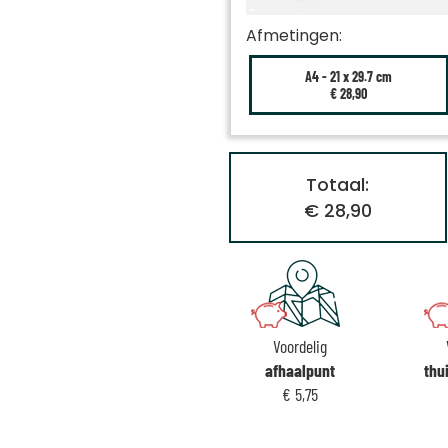
Afmetingen:
A4 - 21 x 29.7 cm
€ 28,90
Totaal:
€ 28,90
Voordelig
afhaalpunt
thu
€ 5,75