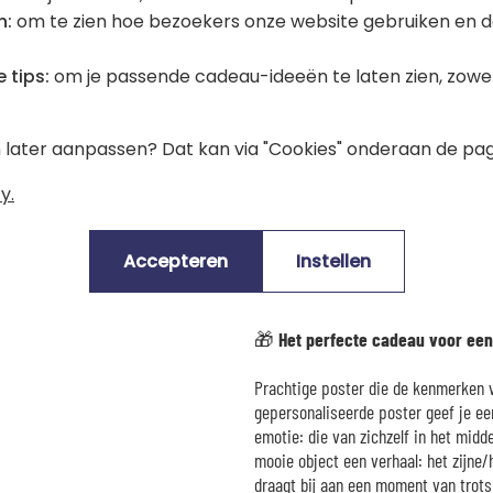
n:
om te zien hoe bezoekers onze website gebruiken en d
€ 28,90
164 Reviews)
5,00 (1 Reviews)
 tips:
om je passende cadeau-ideeën te laten zien, zowel 
Alle posters in lijst
en later aanpassen? Dat kan via "Cookies" onderaan de pag
y.
Zijn eigen Fantasy heldenkaart
Accepteren
Instellen
Beschrijving
🎁 Het perfecte cadeau voor een
Prachtige poster die de kenmerken 
gepersonaliseerde poster geef je een
emotie: die van zichzelf in het midde
mooie object een verhaal: het zijne/
draagt bij aan een moment van trots