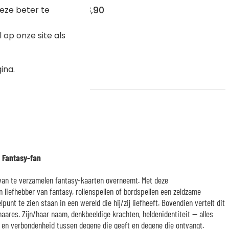
eze beter te
€ 28,90
op onze site als
ina.
 Fantasy-fan
van te verzamelen fantasy-kaarten overneemt. Met deze
 liefhebber van fantasy, rollenspellen of bordspellen een zeldzame
lpunt te zien staan in een wereld die hij/zij liefheeft. Bovendien vertelt dit
haares. Zijn/haar naam, denkbeeldige krachten, heldenidentiteit — alles
 en verbondenheid tussen degene die geeft en degene die ontvangt.