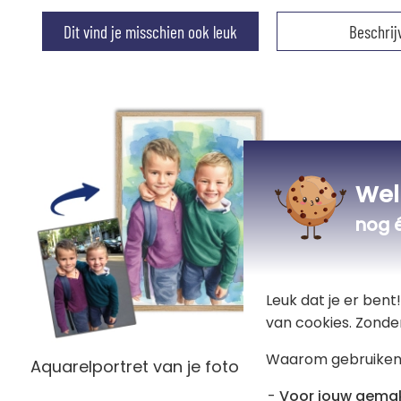
Dit vind je misschien ook leuk
Beschrij
Wel
nog 
Leuk dat je er ben
van cookies. Zonde
Waarom gebruiken
Aquarelportret van je foto
Foto omg
Voor jouw gema