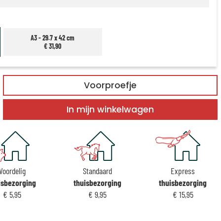
A3 - 29.7 x 42 cm
€ 31,90
Voorproefje
In mijn winkelwagen
Voordelig
Standaard
Express
isbezorging
thuisbezorging
thuisbezorging
€ 5,95
€ 9,95
€ 15,95