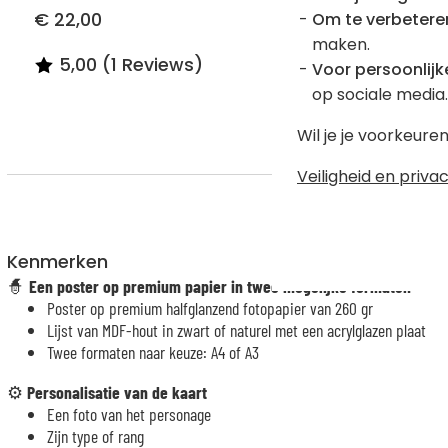
Om te verbetere
€ 22,00
€ 22,00
maken.
5,00 (1 Reviews)
4,70 (
Voor persoonlijke
op sociale media.
Wil je je voorkeur
Veiligheid en privac
Kenmerken
🧙
Een poster op premium papier in twee mogelijke formaten
Poster op premium halfglanzend fotopapier van 260 gr
Lijst van MDF-hout in zwart of naturel met een acrylglazen plaat
Twee formaten naar keuze: A4 of A3
⚙️
Personalisatie van de kaart
Een foto van het personage
Zijn type of rang