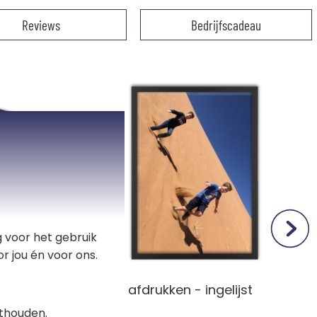
Reviews
Bedrijfscadeau
 voor het gebruik
r jou én voor ons.
laat met
Foto afdrukken - ingelijst
jste
thouden.