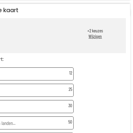
e kaart
+
2
keuzes
Wijzigen
t:
12
25
30
50