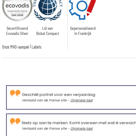
Gecertificeerd
Lid van
Gepersonaliseerd
Ecovadis Silver
Global Compact
in Frankrijk
|
Onze MVO-aanpak
Labels
Geschikt portret voor een verjaardag
Vertaald van de Franse site -
Originele taal
Niets op aan te merken. Komt overeen met wat ik verwach
Vertaald van de Franse site -
Originele taal