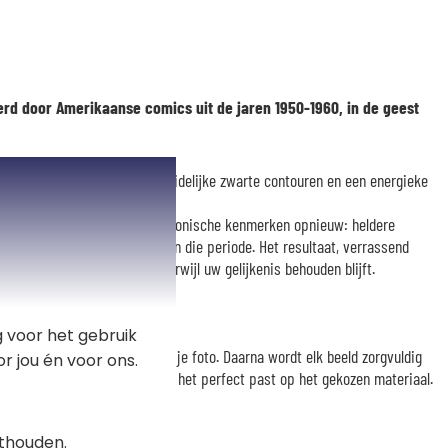
erd door Amerikaanse comics uit de jaren 1950-1960, in de geest
Ben-Day »-puntstructuren, duidelijke zwarte contouren en een energieke
yseert uw foto en creëert de iconische kenmerken opnieuw: heldere
stijl en het typische effect van die periode. Het resultaat, verrassend
vangt de geest van comics terwijl uw gelijkenis behouden blijft.
 voor het gebruik
estig je de transformatie van je foto. Daarna wordt elk beeld zorgvuldig
r jou én voor ons.
nze grafisch ontwerper, zodat het perfect past op het gekozen materiaal.
thouden.