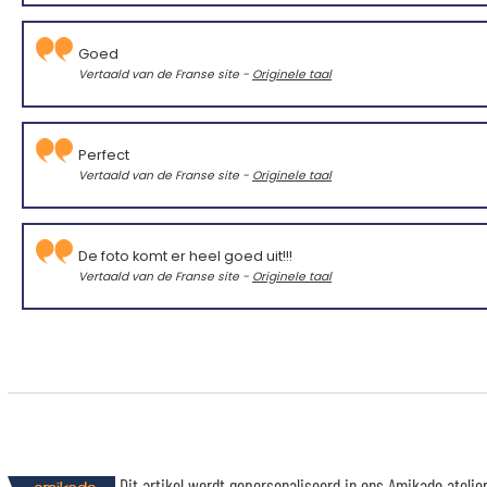
Goed
Vertaald van de Franse site -
Originele taal
Perfect
Vertaald van de Franse site -
Originele taal
De foto komt er heel goed uit!!!
Vertaald van de Franse site -
Originele taal
Dit artikel wordt gepersonaliseerd in ons Amikado ateli