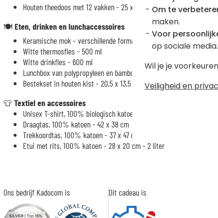
Houten theedoos met 12 vakken - 25 x 29 x 7,5 cm
Om te verbetere
maken.
🍽️
Eten, drinken en lunchaccessoires
Voor persoonlijke
Keramische mok - verschillende formaten en kleuren
op sociale media.
Witte thermosfles - 500 ml
Witte drinkfles - 600 ml
Wil je je voorkeur
Lunchbox van polypropyleen en bamboe - 20 x 7 x 14 cm - 1 liter
Bestekset in houten kist - 20,5 x 13,5 x 3 cm - met 4 gepersonalise
Veiligheid en privac
👕
Textiel en accessoires
Unisex T-shirt, 100% biologisch katoen - 5 maten
Draagtas, 100% katoen - 42 x 38 cm
Trekkoordtas, 100% katoen - 37 x 47 cm
Etui met rits, 100% katoen - 28 x 20 cm - 2 liter
Ons bedrijf Kadocom is
Dit cadeau is