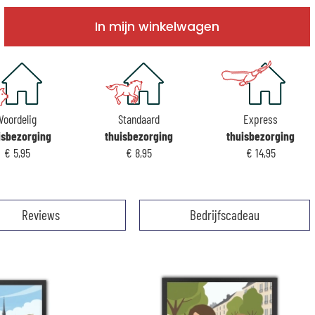
In mijn winkelwagen
Voordelig
Standaard
Express
isbezorging
thuisbezorging
thuisbezorging
€ 5,95
€ 8,95
€ 14,95
Reviews
Bedrijfscadeau