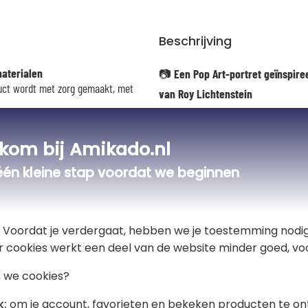
Beschrijving
materialen
📷
Een Pop Art-portret geïnspire
duct wordt met zorg gemaakt, met
van Roy Lichtenstein
De kenmerken: levendige kleuren, « 
retro sfeer.
kom bij Amikado.nl
n, zonder lijst
Onze kunstmatige intelligentie anal
n acrylglas (vierkant 30x30 cm of
kleurvlakken, tekstballonnen in strip
één kleine stap voordat we beginnen
trouw aan deze artistieke stroming, 
🎨
Zorgvuldige afwerking
t! Voordat je verdergaat, hebben we je toestemming nodig
Wanneer je je bestelling plaatst, bev
r cookies werkt een deel van de website minder goed, voo
gecontroleerd en bijgesneden door o
j gekleurde kussens)
 we cookies?
⚠️ Belangrijk
k:
om je account, favorieten en bekeken producten te on