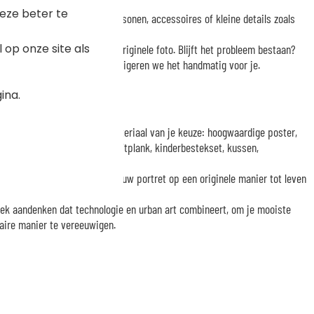
eze beter te
ven (bijvoorbeeld aantal personen, accessoires of kleine details zoals
iew goed voordat je bestelt.
op onze site als
dig opnieuw proberen met je originele foto. Blijft het probleem bestaan?
et ons op via e-mail, dan corrigeren we het handmatig voor je.
ina.
onen
 ons atelier gedrukt op het materiaal van je keuze: hoogwaardige poster,
ok, drinkfles, lunchbox, ontbijtplank, kinderbestekset, kussen,
 praktische producten om jouw portret op een originele manier tot leven
iek aandenken dat technologie en urban art combineert, om je mooiste
laire manier te vereeuwigen.