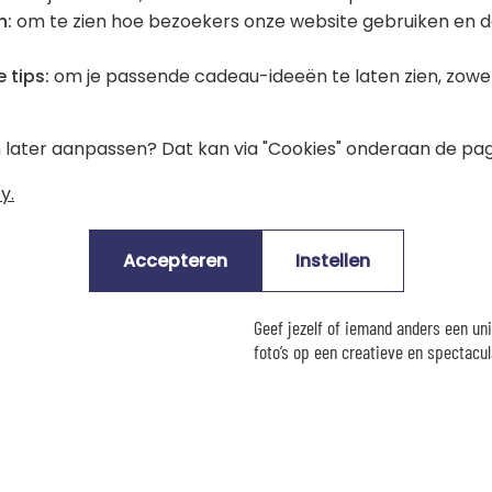
n:
om te zien hoe bezoekers onze website gebruiken en d
AI kan soms onverwachte variaties ge
oogkleur). Controleer daarom je prev
 tips:
om je passende cadeau-ideeën te laten zien, zowel 
Als er iets niet klopt, kun je eenvou
Neem dan na je bestelling contact m
en later aanpassen? Dat kan via "Cookies" onderaan de pag
📬 Een kunstwerk klaar om te t
erde roestvrijstalen bestekdelen
y.
Je uiteindelijke afbeelding wordt in
ingelijste poster, canvas op frame, m
naambordje en meer.
Accepteren
Instellen
Een breed aanbod aan decoratieve en
te brengen.
Geef jezelf of iemand anders een un
foto’s op een creatieve en spectacu