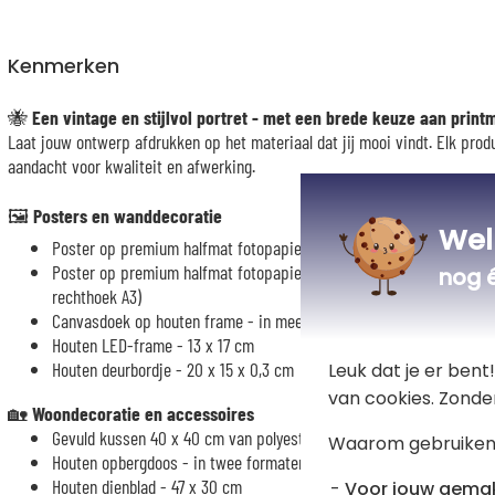
Kenmerken
🐝
Een vintage en stijlvol portret - met een brede keuze aan print
Laat jouw ontwerp afdrukken op het materiaal dat jij mooi vindt. Elk pro
aandacht voor kwaliteit en afwerking.
🖼️
Posters en wanddecoratie
Wel
Poster op premium halfmat fotopapier 260 g - verschillende formate
Poster op premium halfmat fotopapier 260 g met MDF-houten lijst e
nog 
rechthoek A3)
Canvasdoek op houten frame - in meerdere formaten
Houten LED-frame - 13 x 17 cm
Houten deurbordje - 20 x 15 x 0,3 cm
Leuk dat je er ben
van cookies. Zonde
🏡
Woondecoratie en accessoires
Gevuld kussen 40 x 40 cm van polyester (achterzijde van katoen bi
Waarom gebruiken
Houten opbergdoos - in twee formaten
Houten dienblad - 47 x 30 cm
Voor jouw gema