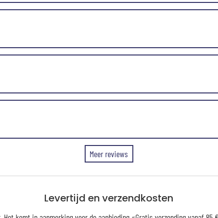
Meer reviews
Levertijd en verzendkosten
er. Het komt in aanmerking voor de aanbieding «Gratis verzending vanaf 85