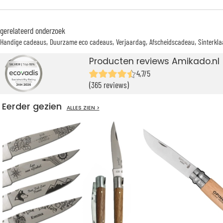
gerelateerd onderzoek
Handige cadeaus
Duurzame eco cadeaus
Verjaardag
Afscheidscadeau
Sinterkla
Producten reviews Amikado.nl
4,7/5
(365 reviews)
Eerder gezien
ALLES ZIEN >