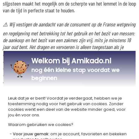
slijpsteen maakt het mogelijk om de scherpte van het lemmet in de loop
van de tijd in perfecte staat te houden.
⚠️ Wij vestigen de aandacht van de consument op de Franse wetgeving
en regelgeving met betrekking tot het gebruik en het bezit van messen:
de aankoop en het bezit van een zakmes zijn vrij, mits je minstens 18
jaar oud bent. Het dragen en vervoeren is alleen toegestaan als je
legitieme redenen kunt aantonen overeenkomstig artikel L. 317-8 van
Welkom bij Amikado.nl
het Wetboek van Binnenlandse Veiligheid, bij voorkeur in een stijf
gesloten etui. Bepaalde lokale beperkingen kunnen van toepassing zijn
nog één kleine stap voordat we
op voor het publiek toegankelijke plaatsen zoals concertzalen,
beginnen
luchthavens of treinstations.
Leuk dat je er bent! Voordat je verdergaat, hebben we je
toestemming nodig voor het gebruik van cookies. Zonder
Ons bedrijf Kadocom is
cookies werkt een deel van de website minder goed, voor
jou én voor ons.
Waarom gebruiken we cookies?
Voor jouw gemak:
om je account, favorieten en bekeken