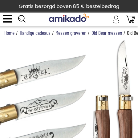
Gratis bezorgd boven 85 € bestelbedrag
Home
/
Handige cadeaus
/
Messen graveren
/
Old Bear messen
/
Old B