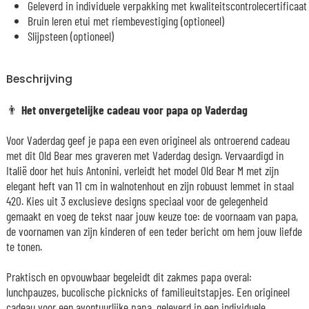
Geleverd in individuele verpakking met kwaliteitscontrolecertificaat
Bruin leren etui met riembevestiging (optioneel)
Slijpsteen (optioneel)
Beschrijving
👨
Het onvergetelijke cadeau voor papa op Vaderdag
Voor Vaderdag geef je papa een even origineel als ontroerend cadeau
met dit Old Bear mes graveren met Vaderdag design. Vervaardigd in
Italië door het huis Antonini, verleidt het model Old Bear M met zijn
elegant heft van 11 cm in walnotenhout en zijn robuust lemmet in staal
420. Kies uit 3 exclusieve designs speciaal voor de gelegenheid
gemaakt en voeg de tekst naar jouw keuze toe: de voornaam van papa,
de voornamen van zijn kinderen of een teder bericht om hem jouw liefde
te tonen.
Praktisch en opvouwbaar begeleidt dit zakmes papa overal:
lunchpauzes, bucolische picknicks of familieuitstapjes. Een origineel
cadeau voor een avontuurlijke papa, geleverd in een individuele