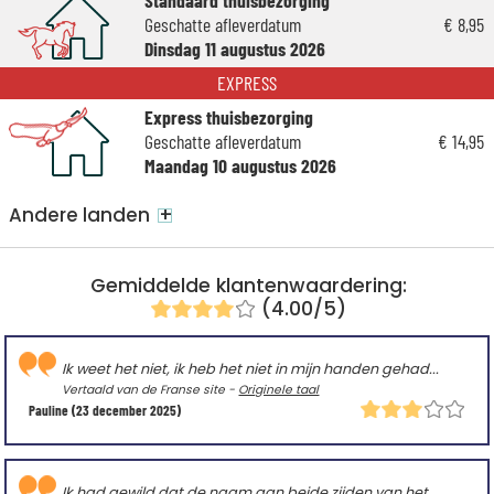
Standaard thuisbezorging
Geschatte afleverdatum
€ 8,95
Dinsdag 11 augustus 2026
EXPRESS
Express thuisbezorging
Geschatte afleverdatum
€ 14,95
Maandag 10 augustus 2026
+
Andere landen
Gemiddelde klantenwaardering:
(4.00/5)
Ik weet het niet, ik heb het niet in mijn handen gehad...
Vertaald van de Franse site -
Originele taal
Pauline
(23 december 2025)
Ik had gewild dat de naam aan beide zijden van het