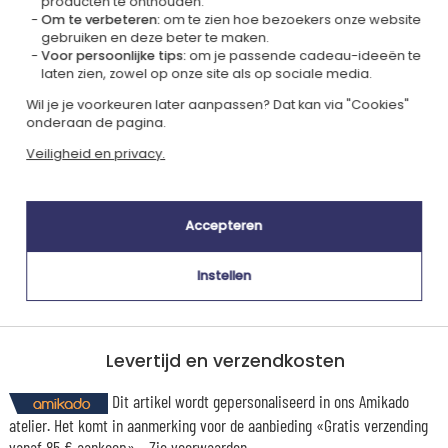
producten te onthouden.
Om te verbeteren:
om te zien hoe bezoekers onze website
gebruiken en deze beter te maken.
Gecertificeerd
Lid van
Voor persoonlijke tips:
om je passende cadeau-ideeën te
Ecovadis Silver
Global Compact
laten zien, zowel op onze site als op sociale media.
|
Wil je je voorkeuren later aanpassen? Dat kan via "Cookies"
Onze MVO-aanpak
Labels
onderaan de pagina.
Dit cadeau is
Veiligheid en privacy.
Accepteren
Instellen
Gepersonaliseerd
Gemaakt in
in Frankrijk
Europa
Levertijd en verzendkosten
Dit artikel wordt gepersonaliseerd in ons Amikado
atelier. Het komt in aanmerking voor de aanbieding «Gratis verzending
vanaf 85 € aankoop» -
Zie voorwaarden