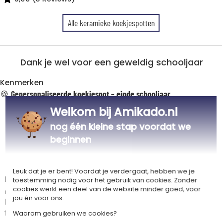
Alle keramieke koekjespotten
Dank je wel voor een geweldig schooljaar
Kenmerken
🍪
Gepersonaliseerde koekjespot – einde schooljaar
Materiaal: witte keramiek
Welkom bij Amikado.nl
Hoogte: 14,5 cm
nog één kleine stap voordat we
Diameter: 9,5 cm
Inhoud: 650 ml
beginnen
Personalisatie via sublimatiedruk
Leuk dat je er bent! Voordat je verdergaat, hebben we je
Beschrijving
toestemming nodig voor het gebruik van cookies. Zonder
🎁 Een attent cadeau voor het einde van het schooljaar
cookies werkt een deel van de website minder goed, voor
jou én voor ons.
Een prachtige keramische koekjespot, uniek gepersonaliseerd voor de
favoriete juf, meester of pedagogisch medewerker. Je kunt de namen
Waarom gebruiken we cookies?