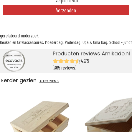
*
Verplicht veld
Verzenden
gerelateerd onderzoek
Keuken en tafelaccessoires
Moederdag
Vaderdag
Opa & Oma Dag
School - juf o
Producten reviews Amikado.nl
4,7/5
(365 reviews)
Eerder gezien
ALLES ZIEN >