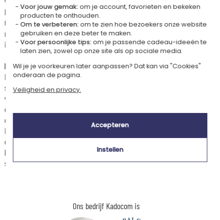
van alle leerlingen toevoegen, verwerkt in kleurrijke
Voor jouw gemak:
om je account, favorieten en bekeken
kinderhandafdrukken.
producten te onthouden.
Ondertekend door de hele klas zal dit lieve gebaar haar of hem zeker
Om te verbeteren:
om te zien hoe bezoekers onze website
raken. De pot kan gebruikt worden om snoep, koekjes of schoolspullen
gebruiken en deze beter te maken.
Voor persoonlijke tips:
om je passende cadeau-ideeën te
in te bewaren en krijgt ongetwijfeld een mooie plek op het bureau.
laten zien, zowel op onze site als op sociale media.
👩‍🏫 Een goede reden om de leerkracht van je kind te
bedanken:
Wil je je voorkeuren later aanpassen? Dat kan via "Cookies"
onderaan de pagina.
Het werk van een leerkracht stopt niet wanneer de bel gaat. Achter elke
schooldag schuilen uren voorbereiding, nakijkwerk, vergaderingen en
Veiligheid en privacy.
voortdurende aanpassing aan de behoeften van elke leerling. Een
cadeau aan het einde van het schooljaar is een manier om deze vaak
onzichtbare inzet te erkennen.
Accepteren
Het is een concrete manier om te zeggen: “We zien alles wat je doet,
ook wat onze kinderen ons niet vertellen.” In een samenleving waarin
Instellen
leerkrachten vaak kritiek krijgen, krijgt dit eenvoudige gebaar een
sterke symbolische waarde.
Ons bedrijf Kadocom is