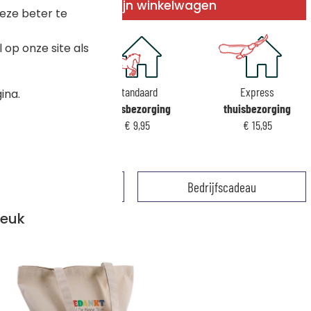
In mijn winkelwagen
eze beter te
op onze site als
Voordelig
Standaard
Express
ina.
isbezorging
thuisbezorging
thuisbezorging
€ 5,95
€ 9,95
€ 15,95
Reviews
Bedrijfscadeau
leuk