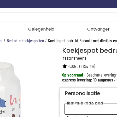
Gelegenheid
Ontvanger
es
/
Bedrukte koekjespotten
/
Koekjespot bedrukt Bedankt met diertjes e
Koekjespot bedru
namen
4.00
/
5
(
1
Review)
Op voorraad
- Geschatte levering:
express levering: 10 augustus
•
Personalisatie
Naam van de crèche/school