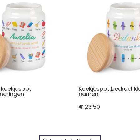
 koekjespot
Koekjespot bedrukt kl
nneringen
namen
€ 23,50