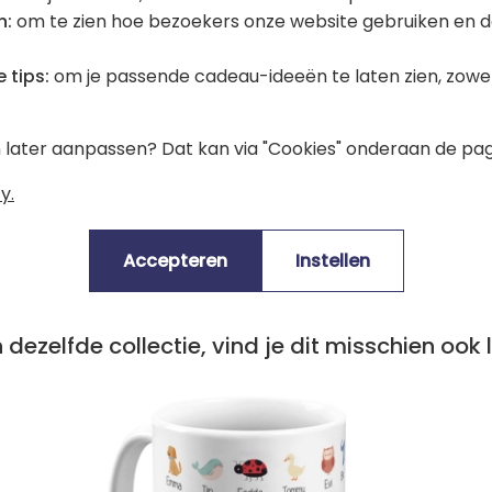
n:
om te zien hoe bezoekers onze website gebruiken en d
 tips:
om je passende cadeau-ideeën te laten zien, zowel 
Voordelig
en later aanpassen? Dat kan via "Cookies" onderaan de pag
afhaalpunt
thu
y.
€ 5,75
Accepteren
Instellen
ving
Geschatte levering
 dezelfde collectie, vind je dit misschien ook 