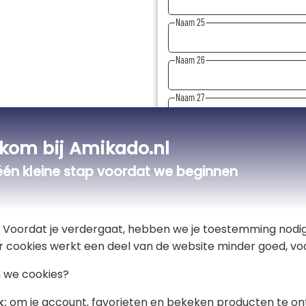
Naam 25
Naam 26
Naam 27
Naam 28
kom bij Amikado.nl
één kleine stap voordat we beginnen
Naam 29
Naam 30
t! Voordat je verdergaat, hebben we je toestemming nodig
r cookies werkt een deel van de website minder goed, voo
 we cookies?
Totaal:
k:
om je account, favorieten en bekeken producten te on
€ 23,50