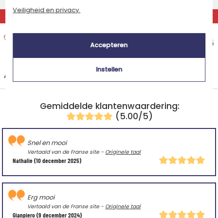
Woensdag 12 augustus 2026
Veiligheid en privacy.
EXPRESS
Express thuisbezorging
Geschatte afleverdatum
€ 14,95
Accepteren
Dinsdag 11 augustus 2026
Instellen
+
Andere landen
Gemiddelde klantenwaardering:
(5.00/5)
Snel en mooi
Vertaald van de Franse site -
Originele taal
Nathalie
(10 december 2025)
Erg mooi
Vertaald van de Franse site -
Originele taal
Gianpiero
(9 december 2024)