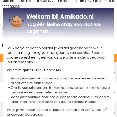
Voor elke bestelling onder 85 €, zijn de onderstaande verzendkosten van
toepassing.
De geschatte levertijden kunt je hieronder vinden. Je kunt de
Welkom bij Amikado.nl
bezorgopties bepalen: normale levering of express levering. Per cadeau
worden de mogelijke leveropties weergegeven op de artikelpagina en
nog één kleine stap voordat we
tijdens de stappen van je winkelwagen. (Als je het geld overmaakt, houd
beginnen
wel rekening met 3-4 dagen extra levertijd van je cadeau.)
Nederland
Leuk dat je er bent! Voordat je verdergaat, hebben we je
toestemming nodig voor het gebruik van cookies. Zonder
STANDAARD
cookies werkt een deel van de website minder goed, voor
jou én voor ons.
Voordelig afhaalpunt
Waarom gebruiken we cookies?
Geschatte afleverdatum
€ 5,25
Vrijdag 14 augustus 2026
Voor jouw gemak:
om je account, favorieten en bekeken
producten te onthouden.
Voordelig thuisbezorging
Om te verbeteren:
om te zien hoe bezoekers onze website
Geschatte afleverdatum
€ 5,95
gebruiken en deze beter te maken.
Maandag 17 augustus 2026
Voor persoonlijke tips:
om je passende cadeau-ideeën te
laten zien, zowel op onze site als op sociale media.
Standaard thuisbezorging
Wil je je voorkeuren later aanpassen? Dat kan via "Cookies"
Geschatte afleverdatum
€ 8,95
onderaan de pagina.