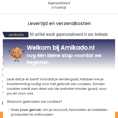
Gepersonaliseerd
in Frankrijk
Levertijd en verzendkosten
Dit artikel wordt gepersonaliseerd in ons Amikado
atelier. Het komt in aanmerking voor de aanbieding «Gratis verzending
vanaf 85 € aankoop» -
Zie voorwaarden
Welkom bij Amikado.nl
nog één kleine stap voordat we
Voor elke bestelling onder 85 €, zijn de onderstaande verzendkosten van
beginnen
toepassing.
De geschatte levertijden kunt je hieronder vinden. Je kunt de
bezorgopties bepalen: normale levering of express levering. Per cadeau
Leuk dat je er bent! Voordat je verdergaat, hebben we je
worden de mogelijke leveropties weergegeven op de artikelpagina en
toestemming nodig voor het gebruik van cookies. Zonder
tijdens de stappen van je winkelwagen. (Als je het geld overmaakt, houd
cookies werkt een deel van de website minder goed, voor
wel rekening met 3-4 dagen extra levertijd van je cadeau.)
jou én voor ons.
Waarom gebruiken we cookies?
Nederland
Voor jouw gemak:
om je account, favorieten en bekeken
producten te onthouden.
STANDAARD