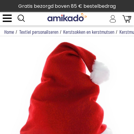
Gratis bezorgd boven 85 € bestelbedrag
Home
/
Textiel personaliseren
/
Kerstsokken en kerstmutsen
/
Kerstmu