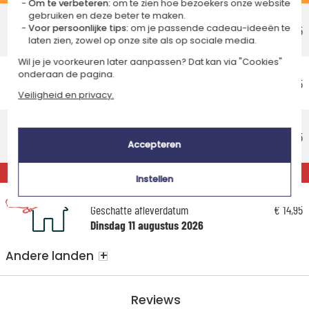
Om te verbeteren:
om te zien hoe bezoekers onze website
Voordelig afhaalpunt
gebruiken en deze beter te maken.
Voor persoonlijke tips:
om je passende cadeau-ideeën te
Geschatte afleverdatum
€ 5,25
laten zien, zowel op onze site als op sociale media.
Vrijdag 14 augustus 2026
Wil je je voorkeuren later aanpassen? Dat kan via "Cookies"
Voordelig thuisbezorging
onderaan de pagina.
Geschatte afleverdatum
€ 5,95
Veiligheid en privacy.
Maandag 17 augustus 2026
Standaard thuisbezorging
Geschatte afleverdatum
€ 8,95
Accepteren
Woensdag 12 augustus 2026
EXPRESS
Instellen
Express thuisbezorging
Geschatte afleverdatum
€ 14,95
Dinsdag 11 augustus 2026
+
Andere landen
Reviews