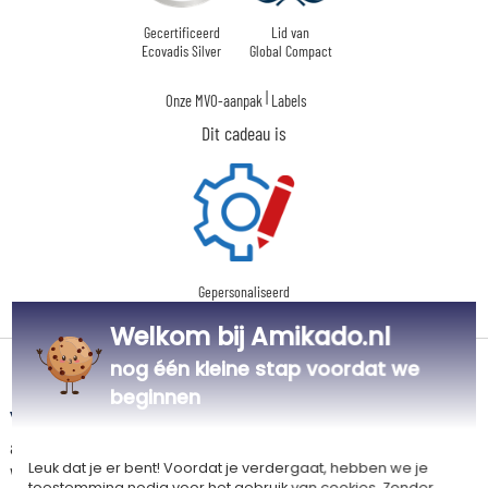
Gecertificeerd
Lid van
Ecovadis Silver
Global Compact
|
Onze MVO-aanpak
Labels
Dit cadeau is
Gepersonaliseerd
in Frankrijk
Welkom bij Amikado.nl
nog één kleine stap voordat we
Levertijd en verzendkosten
beginnen
Dit artikel wordt gepersonaliseerd in ons Amikado
atelier. Het komt in aanmerking voor de aanbieding «Gratis verzending
vanaf 85 € aankoop» -
Zie voorwaarden
Leuk dat je er bent! Voordat je verdergaat, hebben we je
toestemming nodig voor het gebruik van cookies. Zonder