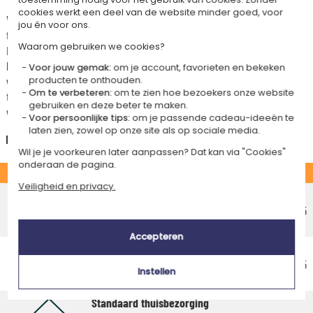
cookies werkt een deel van de website minder goed, voor
Voor elke bestelling onder 85 €, zijn de onderstaande verzendkosten van
jou én voor ons.
toepassing.
Waarom gebruiken we cookies?
De geschatte levertijden kunt je hieronder vinden. Je kunt de
bezorgopties bepalen: normale levering of express levering. Per cadeau
Voor jouw gemak:
om je account, favorieten en bekeken
worden de mogelijke leveropties weergegeven op de artikelpagina en
producten te onthouden.
Om te verbeteren:
om te zien hoe bezoekers onze website
tijdens de stappen van je winkelwagen. (Als je het geld overmaakt, houd
gebruiken en deze beter te maken.
wel rekening met 3-4 dagen extra levertijd van je cadeau.)
Voor persoonlijke tips:
om je passende cadeau-ideeën te
laten zien, zowel op onze site als op sociale media.
Nederland
Wil je je voorkeuren later aanpassen? Dat kan via "Cookies"
onderaan de pagina.
STANDAARD
Veiligheid en privacy.
Voordelig afhaalpunt
Geschatte afleverdatum
€ 5,25
Vrijdag 14 augustus 2026
Accepteren
Voordelig thuisbezorging
Geschatte afleverdatum
€ 5,95
Instellen
Maandag 17 augustus 2026
Standaard thuisbezorging