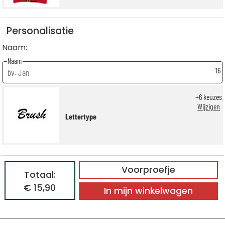
Personalisatie
Naam:
Naam
16
+
6
keuzes
Wijzigen
Lettertype
Voorproefje
Totaal:
€ 15,90
In mijn winkelwagen