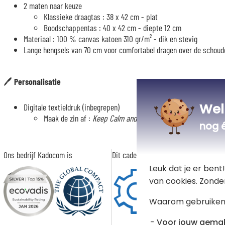
2 maten naar keuze
Klassieke draagtas : 38 x 42 cm - plat
Boodschappentas : 40 x 42 cm - diepte 12 cm
Materiaal : 100 % canvas katoen 310 gr/m² - dik en stevig
Lange hengsels van 70 cm voor comfortabel dragen over de schoud
🖊️
Personalisatie
Wel
Digitale textieldruk (inbegrepen)
Maak de zin af :
Keep Calm and…
met de tekst naar jouw ke
nog 
Ons bedrijf Kadocom is
Dit cadeau is
Leuk dat je er ben
van cookies. Zonde
Waarom gebruiken
Voor jouw gema