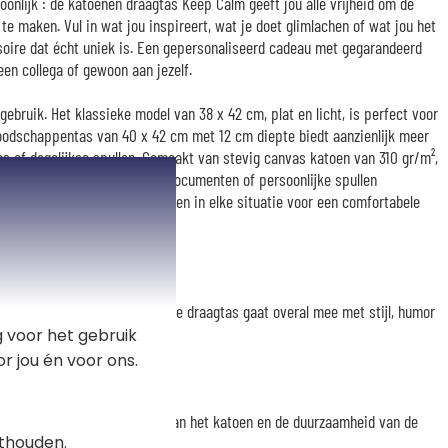
oonlijk : de katoenen draagtas Keep Calm geeft jou alle vrijheid om de
e maken. Vul in wat jou inspireert, wat je doet glimlachen of wat jou het
ssoire dat écht uniek is. Een gepersonaliseerd cadeau met gegarandeerd
een collega of gewoon aan jezelf.
ebruik. Het klassieke model van 38 x 42 cm, plat en licht, is perfect voor
boodschappentas van 40 x 42 cm met 12 cm diepte biedt aanzienlijk meer
s of dagelijkse spullen. Gemaakt van stevig canvas katoen van 310 gr/m²,
ruik en vervoert hij boeken, documenten of persoonlijke spullen
lange hengsels van 70 cm zorgen in elke situatie voor een comfortabele
p stap of in het weekend : deze draagtas gaat overal mee met stijl, humor
je.
 voor het gebruik
r jou én voor ons.
 droogkast om de kwaliteit van het katoen en de duurzaamheid van de
thouden.