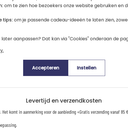
certificeerd
EVE Vegan
n:
om te zien hoe bezoekers onze website gebruiken en d
OEKO-TEX
 tips:
om je passende cadeau-ideeën te laten zien, zowel 
en later aanpassen? Dat kan via "Cookies" onderaan de pag
Gemiddelde klantenwaardering:
(5.00/5)
y.
Accepteren
Instellen
Levertijd en verzendkosten
er. Het komt in aanmerking voor de aanbieding «Gratis verzending vanaf 85
oepassing.