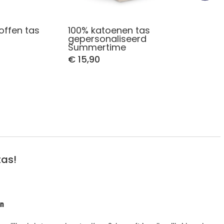
offen tas
100% katoenen tas
gepersonaliseerd
Summertime
€ 15,90
tas!
in