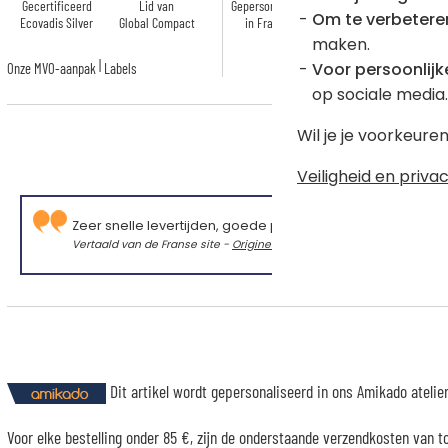
Gecertificeerd
Lid van
Gepersonaliseerd
Gecertificeerd
Ge
Om te verbetere
Ecovadis Silver
Global Compact
in Frankrijk
GOTS
maken.
|
Voor persoonlijke
Onze MVO-aanpak
Labels
op sociale media.
Wil je je voorkeur
Veiligheid en privac
Zeer snelle levertijden, goede productkwaliteit
Vertaald van de Franse site -
Originele taal
Dit artikel wordt gepersonaliseerd in ons Amikado ateli
Voor elke bestelling onder 85 €, zijn de onderstaande verzendkosten van t