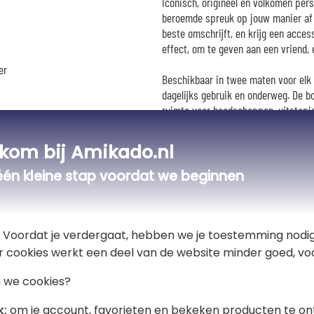
Iconisch, origineel en volkomen pers
beroemde spreuk op jouw manier af t
beste omschrijft, en krijg een acce
effect, om te geven aan een vriend, 
er
Beschikbaar in twee maten voor elk g
dagelijks gebruik en onderweg. De 
ruimte voor boodschappen, uitstapje
is hij ontworpen voor regelmatig geb
moeiteloos zonder scheurrisico. De 
kom bij Amikado.nl
schouderdrager.
uze
één kleine stap voordat we beginnen
🎒
Gebruik
Op het werk, tijdens het winkelen, o
en een onmiskenbaar persoonlijk tint
t! Voordat je verdergaat, hebben we je toestemming nodig
r cookies werkt een deel van de website minder goed, voo
🧽
Onderhoud
 we cookies?
Machinewasbaar op 30°C. Vermijd de
k:
om je account, favorieten en bekeken producten te on
bedrukking te behouden.