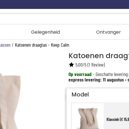
Gelegenheid
Ontvanger
tassen
/
Katoenen draagtas - Keep Calm
Katoenen draag
5.00
/
5
(
1
Review)
Op voorraad
- Geschatte levering:
express levering: 11 augustus
•
Model
Klassiek (€ 15,