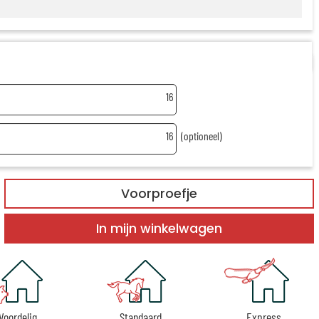
16
16
(optioneel)
Voorproefje
In mijn winkelwagen
Voordelig
Standaard
Express