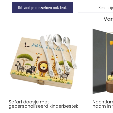
Dit vind je misschien ook leuk
Beschrij
Van
Safari doosje met
Nachtlam
gepersonaliseerd kinderbestek
naam in 