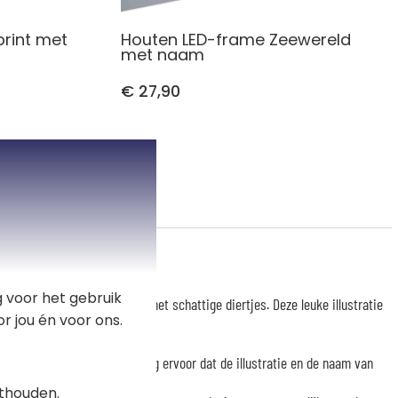
rint met
Houten LED-frame Zeewereld
met naam
€ 27,90
 voor het gebruik
t Safari decor is versierd met schattige diertjes. Deze leuke illustratie
r jou én voor ons.
 van het kind.
binnenuit zorgt LED-verlichting ervoor dat de illustratie en de naam van
thouden.