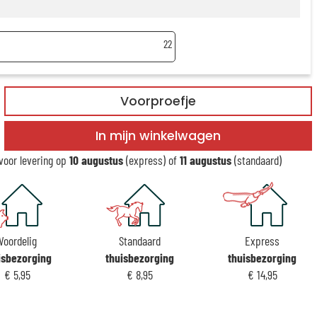
22
Voorproefje
In mijn winkelwagen
voor levering op
10 augustus
(express) of
11 augustus
(standaard)
Voordelig
Standaard
Express
isbezorging
thuisbezorging
thuisbezorging
€ 5,95
€ 8,95
€ 14,95