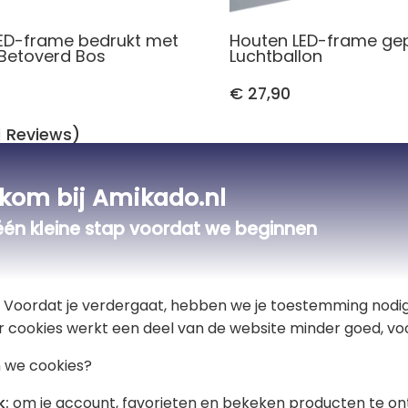
ED-frame bedrukt met
Houten LED-frame gep
Betoverd Bos
Luchtballon
€ 27,90
1 Reviews)
kom bij Amikado.nl
Alle bedrukte LED-frames
één kleine stap voordat we beginnen
Richting Afrika!
t! Voordat je verdergaat, hebben we je toestemming nodig
Dit mooie gepersonaliseerde frame me
r cookies werkt een deel van de website minder goed, voo
wordt gepersonaliseerd met de naam
 we cookies?
Het originele frame is verlicht: van 
het kind prachtig tot leven komen.
k:
om je account, favorieten en bekeken producten te on