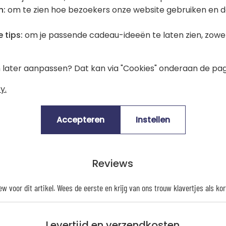
Een origineel en praktisch cadeau, 
n:
om te zien hoe bezoekers onze website gebruiken en d
te voegen aan de kamer van een kind
 tips:
om je passende cadeau-ideeën te laten zien, zowel 
Ontdek ook onze andere houten LED
en later aanpassen? Dat kan via "Cookies" onderaan de pag
y.
Accepteren
Instellen
Reviews
iew voor dit artikel. Wees de eerste en krijg van ons trouw
klavertjes
als kor
Levertijd en verzendkosten