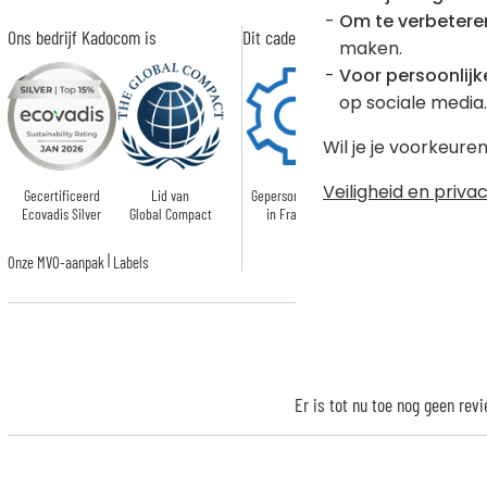
Om te verbetere
Ons bedrijf Kadocom is
Dit cadeau is
maken.
Voor persoonlijke
op sociale media.
Wil je je voorkeur
Veiligheid en privac
Gecertificeerd
Lid van
Gepersonaliseerd
Ecovadis Silver
Global Compact
in Frankrijk
|
Onze MVO-aanpak
Labels
Er is tot nu toe nog geen rev