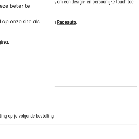
dat kan dienen als nachtlampje, om een design- en persoonlijke touch toe
eze beter te
 of baby.
op onze site als
-frames zoals:
Luchtballon
en
Raceauto
.
ina.
ting op je volgende bestelling.