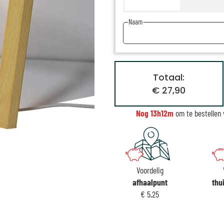
Naam
Totaal:
€ 27,90
Nog
13h12m
om te bestellen 
Voordelig
afhaalpunt
thu
€ 5,25