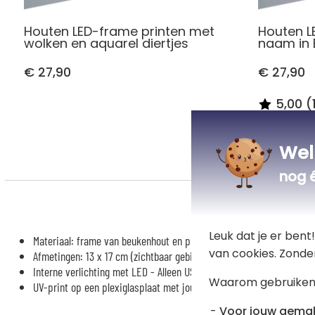
Houten LED-frame printen met
Houten L
wolken en aquarel diertjes
naam in 
€ 27,90
€ 27,90
5,00 (
Wel
nog 
Leuk dat je er ben
Materiaal: frame van beukenhout en plexiglas
van cookies. Zonde
Afmetingen: 13 x 17 cm (zichtbaar gebied: 10 x 14 cm)
Interne verlichting met LED - Alleen USB-aansluiting
Waarom gebruiken
UV-print op een plexiglasplaat met jouw personalisatie
Voor jouw gema