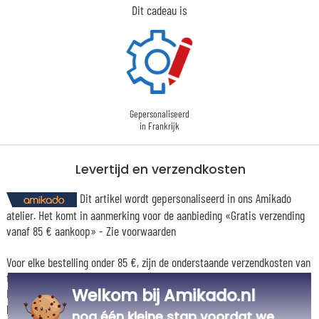
Dit cadeau is
Gepersonaliseerd
in Frankrijk
Levertijd en verzendkosten
Dit artikel wordt gepersonaliseerd in ons Amikado
atelier. Het komt in aanmerking voor de aanbieding «Gratis verzending
vanaf 85 € aankoop» -
Zie voorwaarden
Voor elke bestelling onder 85 €, zijn de onderstaande verzendkosten van
toepassing.
Welkom bij Amikado.nl
De geschatte levertijden kunt je hieronder vinden. Je kunt de
bezorgopties bepalen: normale levering of express levering. Per cadeau
nog één kleine stap voordat we