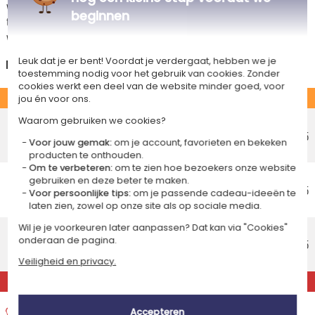
worden de mogelijke leveropties weergegeven op de artikelpagina en
beginnen
tijdens de stappen van je winkelwagen. (Als je het geld overmaakt, houd
wel rekening met 3-4 dagen extra levertijd van je cadeau.)
Leuk dat je er bent! Voordat je verdergaat, hebben we je
Nederland
toestemming nodig voor het gebruik van cookies. Zonder
cookies werkt een deel van de website minder goed, voor
STANDAARD
jou én voor ons.
Voordelig afhaalpunt
Waarom gebruiken we cookies?
Geschatte afleverdatum
€ 5,25
Voor jouw gemak:
om je account, favorieten en bekeken
Vrijdag 14 augustus 2026
producten te onthouden.
Om te verbeteren:
om te zien hoe bezoekers onze website
Voordelig thuisbezorging
gebruiken en deze beter te maken.
Geschatte afleverdatum
€ 5,95
Voor persoonlijke tips:
om je passende cadeau-ideeën te
Maandag 17 augustus 2026
laten zien, zowel op onze site als op sociale media.
Standaard thuisbezorging
Wil je je voorkeuren later aanpassen? Dat kan via "Cookies"
onderaan de pagina.
Geschatte afleverdatum
€ 8,95
Woensdag 12 augustus 2026
Veiligheid en privacy.
EXPRESS
Express thuisbezorging
Accepteren