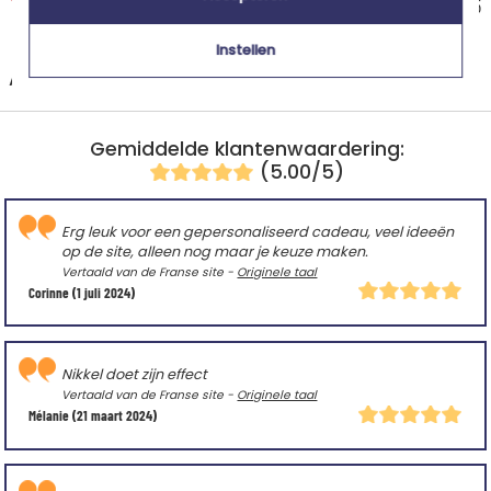
Geschatte afleverdatum
€ 14,95
Dinsdag 11 augustus 2026
Instellen
+
Andere landen
Gemiddelde klantenwaardering:
(5.00/5)
Erg leuk voor een gepersonaliseerd cadeau, veel ideeën
op de site, alleen nog maar je keuze maken.
Vertaald van de Franse site -
Originele taal
Corinne
(1 juli 2024)
Nikkel doet zijn effect
Vertaald van de Franse site -
Originele taal
Mélanie
(21 maart 2024)