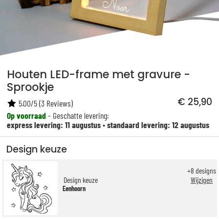
Houten LED-frame met gravure -
Sprookje
€ 25,90
5.00
/
5
(
3
Reviews)
Op voorraad
- Geschatte levering:
express levering: 11 augustus
•
standaard levering: 12 augustus
Design keuze
+
8
designs
Design keuze
Wijzigen
Eenhoorn