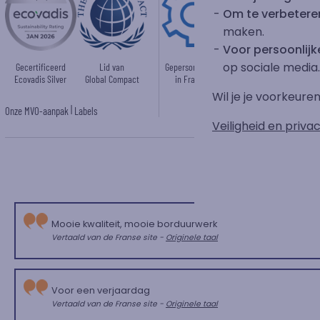
Om te verbetere
maken.
Voor persoonlijke
op sociale media.
Gecertificeerd
Lid van
Gepersonaliseerd
Ecovadis Silver
Global Compact
in Frankrijk
Wil je je voorkeur
|
Onze MVO-aanpak
Labels
Veiligheid en privac
Mooie kwaliteit, mooie borduurwerk
Vertaald van de Franse site -
Originele taal
Voor een verjaardag
Vertaald van de Franse site -
Originele taal