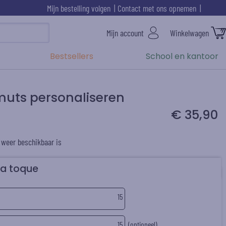
Mijn bestelling volgen
Contact met ons opnemen
Mijn account
Winkelwagen
Bestsellers
School en kantoor
muts personaliseren
€ 35,90
 weer beschikbaar is
la toque
15
15
(optioneel)