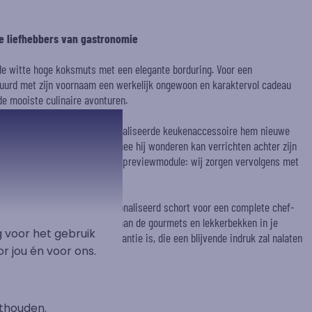
 liefhebbers van gastronomie
de witte hoge koksmuts met een elegante borduring. Voor een
duurd met zijn voornaam een werkelijk ongewoon en karaktervol cadeau
 de mooiste culinaire avonturen.
aar misschien zal dit gepersonaliseerde keukenaccessoire hem nieuwe
 vleugje zelfvertrouwen waarmee hij wonderen kan verrichten achter zijn
op de muts met behulp van onze previewmodule: wij zorgen vervolgens met
 met een bijpassend gepersonaliseerd schort voor een complete chef-
om ideale cadeaus te schenken aan de gourmets en lekkerbekken in je
 voor het gebruik
raktisch, origineel en vol elegantie is, die een blijvende indruk zal nalaten
r jou én voor ons.
ken zal vergezellen.
thouden.