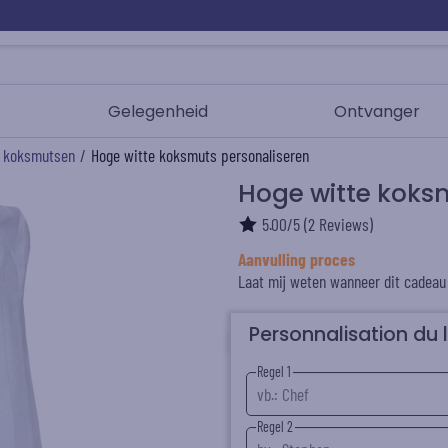
Gelegenheid
Ontvanger
 koksmutsen
/
Hoge witte koksmuts personaliseren
Hoge witte koks
5.00
/
5
(
2
Reviews)
Aanvulling proces
Laat mij weten wanneer dit cadeau
Personnalisation du 
Regel 1
Regel 2