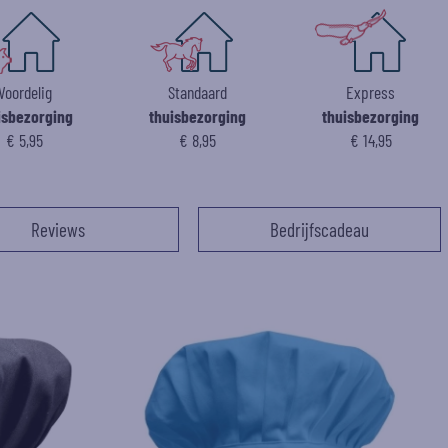
Voordelig
Standaard
Express
isbezorging
thuisbezorging
thuisbezorging
€ 5,95
€ 8,95
€ 14,95
Reviews
Bedrijfscadeau