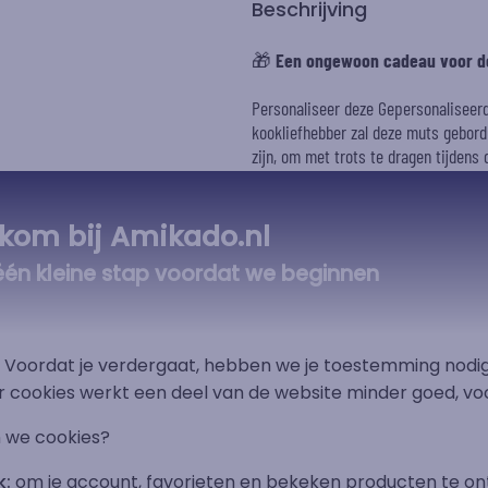
Beschrijving
🎁
Een ongewoon cadeau voor de
Personaliseer deze Gepersonaliseer
kookliefhebber zal deze muts gebor
zijn, om met trots te dragen tijdens
Zeker, kleren maken de man niet! M
culinaire inspiraties brengen en dat
kom bij Amikado.nl
fornuis. Visualiseer je inscriptie 
één kleine stap voordat we beginnen
de grootste zorg voor de borduring.
Combineer deze muts indien gewenst
e
look. Wij bieden talrijke modellen 
t! Voordat je verdergaat, hebben we je toestemming nodig
omgeving. Een attentie die tegelijk p
r cookies werkt een deel van de website minder goed, voo
en talloze mooie momenten in de keu
 we cookies?
k:
om je account, favorieten en bekeken producten te on