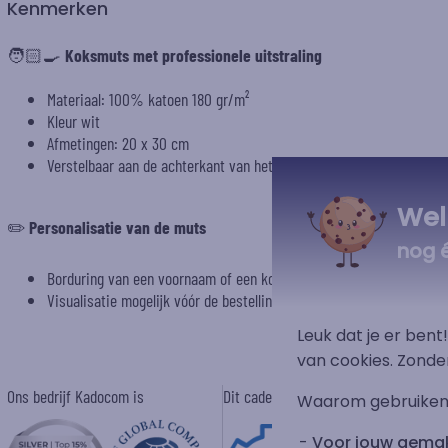
Kenmerken
🧑🏻‍🍳
Koksmuts met professionele uitstraling
Materiaal: 100% katoen 180 gr/m²
Kleur wit
Afmetingen: 20 x 30 cm
Verstelbaar aan de achterkant van het hoofd met klittenband
Wel
✏️
Personalisatie van de muts
nog 
Borduring van een voornaam of een korte tekst
Visualisatie mogelijk vóór de bestelling dankzij onze previewmodul
Leuk dat je er ben
van cookies. Zonde
Ons bedrijf Kadocom is
Dit cadeau is
Waarom gebruiken
Voor jouw gema