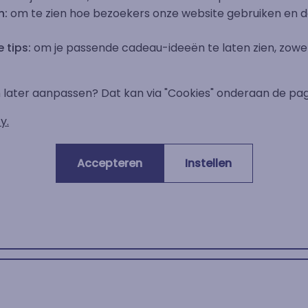
n:
om te zien hoe bezoekers onze website gebruiken en d
 tips:
om je passende cadeau-ideeën te laten zien, zowel 
en later aanpassen? Dat kan via "Cookies" onderaan de pag
y.
Gemiddelde klantenwaardering:
Accepteren
Instellen
(5.00/5)