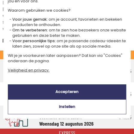
jou én voor ons.
De geschatte levertijden kunt je hieronder vinden. Je kunt de
bezorgopties bepalen: normale levering of express levering. Per cadeau
Waarom gebruiken we cookies?
worden de mogelijke leveropties weergegeven op de artikelpagina en
Voor jouw gemak:
om je account, favorieten en bekeken
tijdens de stappen van je winkelwagen. (Als je het geld overmaakt, houd
producten te onthouden.
wel rekening met 3-4 dagen extra levertijd van je cadeau.)
Om te verbeteren:
om te zien hoe bezoekers onze website
gebruiken en deze beter te maken.
Nederland
Voor persoonlijke tips:
om je passende cadeau-ideeën te
laten zien, zowel op onze site als op sociale media.
STANDAARD
Wil je je voorkeuren later aanpassen? Dat kan via "Cookies"
onderaan de pagina.
Voordelig afhaalpunt
Geschatte afleverdatum
€ 5,75
Veiligheid en privacy.
Vrijdag 14 augustus 2026
Voordelig thuisbezorging
Accepteren
Geschatte afleverdatum
€ 6,95
Maandag 17 augustus 2026
Instellen
Standaard thuisbezorging
Geschatte afleverdatum
€ 10,95
Woensdag 12 augustus 2026
EXPRESS