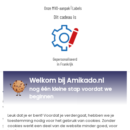
|
Onze MVO-aanpak
Labels
Dit cadeau is
Gepersonaliseerd
in Frankrijk
Welkom bij Amikado.nl
Levertijd en verzendkosten
nog één kleine stap voordat we
Dit artikel wordt gepersonaliseerd in ons Amikado
beginnen
atelier. Het komt in aanmerking voor de aanbieding «Gratis verzending
vanaf 85 € aankoop» -
Zie voorwaarden
Leuk dat je er bent! Voordat je verdergaat, hebben we je
Voor elke bestelling onder 85 €, zijn de onderstaande verzendkosten van
toestemming nodig voor het gebruik van cookies. Zonder
toepassing.
cookies werkt een deel van de website minder goed, voor