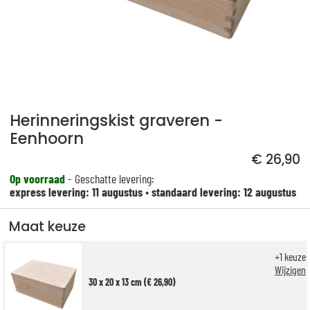
Herinneringskist graveren -
Eenhoorn
€ 26,90
Op voorraad
- Geschatte levering:
express levering: 11 augustus
•
standaard levering: 12 augustus
Maat keuze
+
1
keuze
Wijzigen
30 x 20 x 13 cm (€ 26,90)