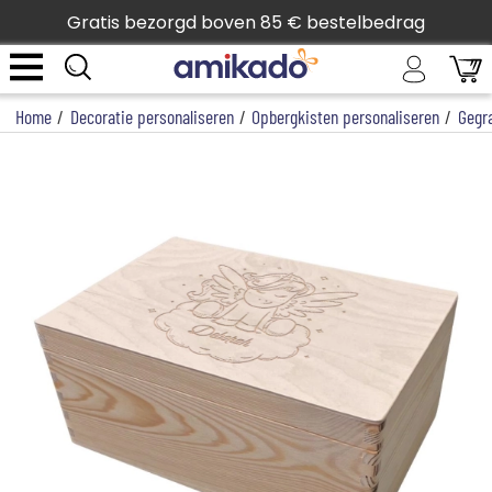
Gratis bezorgd boven 85 € bestelbedrag
Home
/
Decoratie personaliseren
/
Opbergkisten personaliseren
/
Gegr