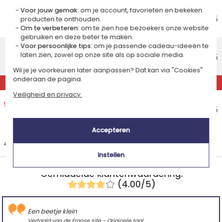
Voordelig thuisbezorging
Voor jouw gemak:
om je account, favorieten en bekeken
Geschatte afleverdatum
€ 5,95
producten te onthouden.
Maandag 17 augustus 2026
Om te verbeteren:
om te zien hoe bezoekers onze website
gebruiken en deze beter te maken.
Standaard thuisbezorging
Voor persoonlijke tips:
om je passende cadeau-ideeën te
laten zien, zowel op onze site als op sociale media.
Geschatte afleverdatum
€ 8,95
Woensdag 12 augustus 2026
Wil je je voorkeuren later aanpassen? Dat kan via "Cookies"
onderaan de pagina.
EXPRESS
Veiligheid en privacy.
Express thuisbezorging
Geschatte afleverdatum
€ 14,95
Dinsdag 11 augustus 2026
Accepteren
+
Andere landen
Instellen
Gemiddelde klantenwaardering:
(4.00/5)
Een beetje klein
Vertaald van de Franse site -
Originele taal