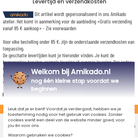
Levertijd en verzendkosten
Dit artikel wordt gepersonaliseerd in ons Amikado
atelier. Het komt in aanmerking voor de aanbieding «Gratis verzending
vanaf 85 € aankoop» -
Zie voorwaarden
Voor elke bestelling onder 85 €, zijn de onderstaande verzendkosten van
toepassing.
De geschatte levertijden kunt je hieronder vinden. Je kunt de
bezorgopties bepalen: normale levering of express levering. Per cadeau
worden de mogelijke leveropties weergegeven op de artikelpagina en
Welkom bij Amikado.nl
tijdens de stappen van je winkelwagen. (Als je het geld overmaakt, houd
nog één kleine stap voordat we
wel rekening met 3-4 dagen extra levertijd van je cadeau.)
beginnen
Nederland
STANDAARD
Leuk dat je er bent! Voordat je verdergaat, hebben we je
toestemming nodig voor het gebruik van cookies. Zonder
Voordelig afhaalpunt
cookies werkt een deel van de website minder goed, voor
Geschatte afleverdatum
€ 5,25
jou én voor ons.
Vrijdag 14 augustus 2026
Waarom gebruiken we cookies?