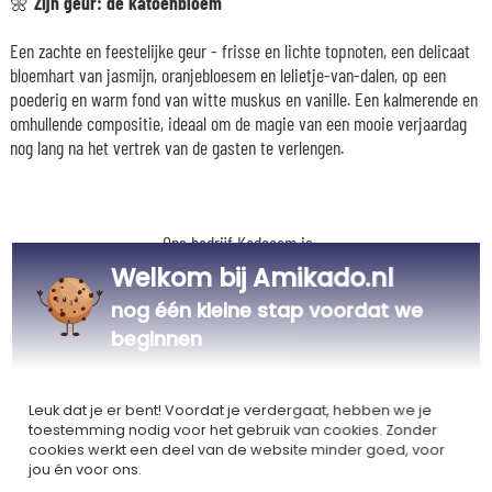
🌼 Zijn geur: de katoenbloem
Een zachte en feestelijke geur - frisse en lichte topnoten, een delicaat
bloemhart van jasmijn, oranjebloesem en lelietje-van-dalen, op een
poederig en warm fond van witte muskus en vanille. Een kalmerende en
omhullende compositie, ideaal om de magie van een mooie verjaardag
nog lang na het vertrek van de gasten te verlengen.
Ons bedrijf Kadocom is
Welkom bij Amikado.nl
nog één kleine stap voordat we
beginnen
Gecertificeerd
Lid van
Leuk dat je er bent! Voordat je verdergaat, hebben we je
Ecovadis Silver
Global Compact
toestemming nodig voor het gebruik van cookies. Zonder
cookies werkt een deel van de website minder goed, voor
|
jou én voor ons.
Onze MVO-aanpak
Labels