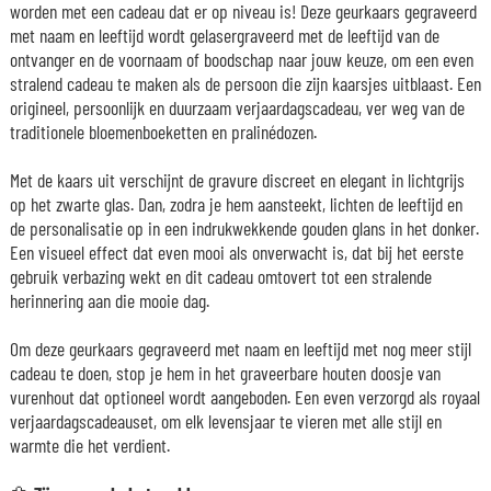
worden met een cadeau dat er op niveau is! Deze geurkaars gegraveerd
met naam en leeftijd wordt gelasergraveerd met de leeftijd van de
ontvanger en de voornaam of boodschap naar jouw keuze, om een even
stralend cadeau te maken als de persoon die zijn kaarsjes uitblaast. Een
origineel, persoonlijk en duurzaam verjaardagscadeau, ver weg van de
traditionele bloemenboeketten en pralinédozen.
Met de kaars uit verschijnt de gravure discreet en elegant in lichtgrijs
op het zwarte glas. Dan, zodra je hem aansteekt, lichten de leeftijd en
de personalisatie op in een indrukwekkende gouden glans in het donker.
Een visueel effect dat even mooi als onverwacht is, dat bij het eerste
gebruik verbazing wekt en dit cadeau omtovert tot een stralende
herinnering aan die mooie dag.
Om deze geurkaars gegraveerd met naam en leeftijd met nog meer stijl
cadeau te doen, stop je hem in het graveerbare houten doosje van
vurenhout dat optioneel wordt aangeboden. Een even verzorgd als royaal
verjaardagscadeauset, om elk levensjaar te vieren met alle stijl en
warmte die het verdient.