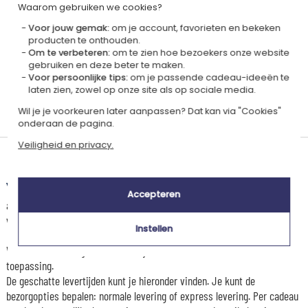
Dit cadeau is
Waarom gebruiken we cookies?
Voor jouw gemak:
om je account, favorieten en bekeken
producten te onthouden.
Om te verbeteren:
om te zien hoe bezoekers onze website
gebruiken en deze beter te maken.
Voor persoonlijke tips:
om je passende cadeau-ideeën te
laten zien, zowel op onze site als op sociale media.
Gepersonaliseerd
Gemaakt in
Wil je je voorkeuren later aanpassen? Dat kan via "Cookies"
in Frankrijk
Frankrijk
onderaan de pagina.
Veiligheid en privacy.
Levertijd en verzendkosten
Dit artikel wordt gepersonaliseerd in ons Amikado
Accepteren
atelier. Het komt in aanmerking voor de aanbieding «Gratis verzending
vanaf 85 € aankoop» -
Zie voorwaarden
Instellen
Voor elke bestelling onder 85 €, zijn de onderstaande verzendkosten van
toepassing.
De geschatte levertijden kunt je hieronder vinden. Je kunt de
bezorgopties bepalen: normale levering of express levering. Per cadeau