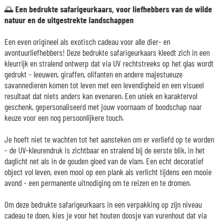
🌅
Een bedrukte safarigeurkaars, voor liefhebbers van de wilde
natuur en de uitgestrekte landschappen
Een even origineel als exotisch cadeau voor alle dier- en
avontuurliefhebbers! Deze bedrukte safarigeurkaars kleedt zich in een
kleurrijk en stralend ontwerp dat via UV rechtstreeks op het glas wordt
gedrukt - leeuwen, giraffen, olifanten en andere majestueuze
savannedieren komen tot leven met een levendigheid en een visueel
resultaat dat niets anders kan evenaren. Een uniek en karaktervol
geschenk, gepersonaliseerd met jouw voornaam of boodschap naar
keuze voor een nog persoonlijkere touch.
Je hoeft niet te wachten tot het aansteken om er verliefd op te worden
- de UV-kleurendruk is zichtbaar en stralend bij de eerste blik, in het
daglicht net als in de gouden gloed van de vlam. Een echt decoratief
object vol leven, even mooi op een plank als verlicht tijdens een mooie
avond - een permanente uitnodiging om te reizen en te dromen.
Om deze bedrukte safarigeurkaars in een verpakking op zijn niveau
cadeau te doen, kies je voor het houten doosje van vurenhout dat via