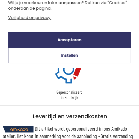
Wil je je voorkeuren later aanpassen? Dat kan via "Cookies"
onderaan de pagina.
Veiligheid en privacy.
Gecertificeerd
Lid van
Ecovadis Silver
Global Compact
|
Onze MVO-aanpak
Labels
Accepteren
Dit cadeau is
Instellen
Gepersonaliseerd
in Frankrijk
Levertijd en verzendkosten
Dit artikel wordt gepersonaliseerd in ons Amikado
atelier. Het komt in aanmerking voor de aanbieding «Gratis verzending