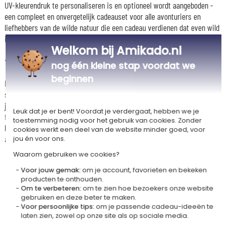
UV-kleurendruk te personaliseren is en optioneel wordt aangeboden -
een compleet en onvergetelijk cadeauset voor alle avonturiers en
liefhebbers van de wilde natuur die een cadeau verdienen dat even wild
is als hun ziel.
Welkom bij Amikado.nl
🌼 Zijn geur: de katoenbloem
nog één kleine stap voordat we
beginnen
Een zachte en omhullende geur als een zonsondergang boven de
savanne - frisse en luchtige topnoten, een delicaat bloemhart van
jasmijn, oranjebloesem en lelietje-van-dalen, op een poederig en warm
Leuk dat je er bent! Voordat je verdergaat, hebben we je
fond van witte muskus en vanille. De ideale geur om je gedachten te
toestemming nodig voor het gebruik van cookies. Zonder
laten afdwalen naar de uitgestrekte horizonten van Afrika, met de kaars
cookies werkt een deel van de website minder goed, voor
aan, in stilte en sereniteit.
jou én voor ons.
Waarom gebruiken we cookies?
Voor jouw gemak:
om je account, favorieten en bekeken
producten te onthouden.
Ons bedrijf Kadocom is
Om te verbeteren:
om te zien hoe bezoekers onze website
gebruiken en deze beter te maken.
Voor persoonlijke tips:
om je passende cadeau-ideeën te
laten zien, zowel op onze site als op sociale media.