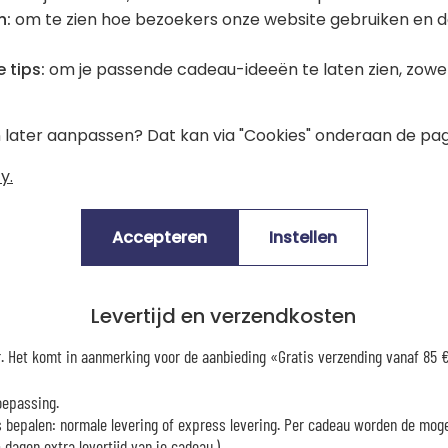
n:
om te zien hoe bezoekers onze website gebruiken en d
 tips:
om je passende cadeau-ideeën te laten zien, zowel 
Gemiddelde klantenwaardering:
(5.00/5)
en later aanpassen? Dat kan via "Cookies" onderaan de pag
y.
Accepteren
Instellen
Levertijd en verzendkosten
er. Het komt in aanmerking voor de aanbieding «Gratis verzending vanaf 85
oepassing.
es bepalen: normale levering of express levering. Per cadeau worden de mog
dagen extra levertijd van je cadeau.)