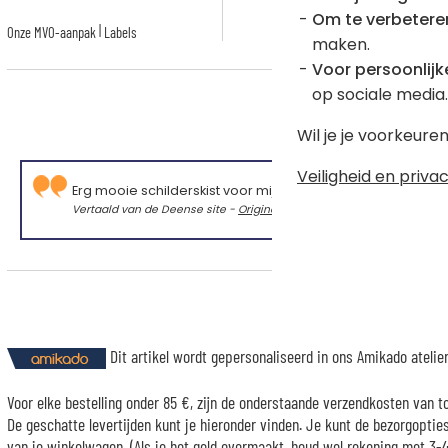
Om te verbetere
|
Onze MVO-aanpak
Labels
maken.
Voor persoonlijke
op sociale media.
Wil je je voorkeur
Veiligheid en privac
Erg mooie schilderskist voor mijn kleinkind.
Vertaald van de Deense site -
Originele taal
Dit artikel wordt gepersonaliseerd in ons Amikado ateli
Voor elke bestelling onder 85 €, zijn de onderstaande verzendkosten van t
De geschatte levertijden kunt je hieronder vinden. Je kunt de bezorgopti
van je winkelwagen. (Als je het geld overmaakt, houd wel rekening met 3-4 