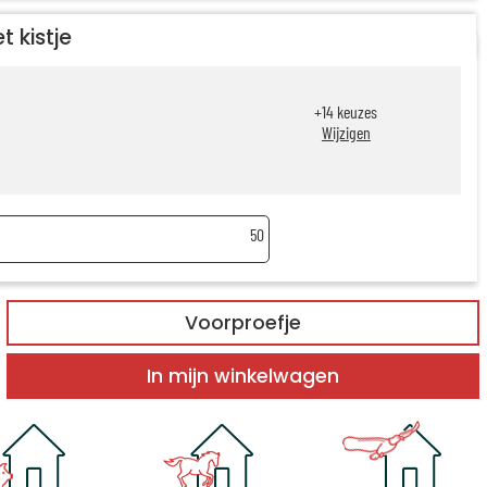
t kistje
+
14
keuzes
Wijzigen
50
Voorproefje
In mijn winkelwagen