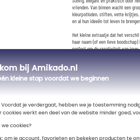
Stevig, elegant en praktisch door he
vrienden. Van binnen wacht een gro
kleurpotloden, stiften, vette krijtj
en al hun ideeën tot leven te brengen
Het kleine extraatje dat het verschi
haar naam (of een lieve boodschap) 
perfect om de creativiteit van jouw
haar urenlang artistiek plezier te ge
kom bij Amikado.nl
één kleine stap voordat we beginnen
t! Voordat je verdergaat, hebben we je toestemming nodig
r cookies werkt een deel van de website minder goed, voo
 we cookies?
k:
om je account, favorieten en bekeken producten te on