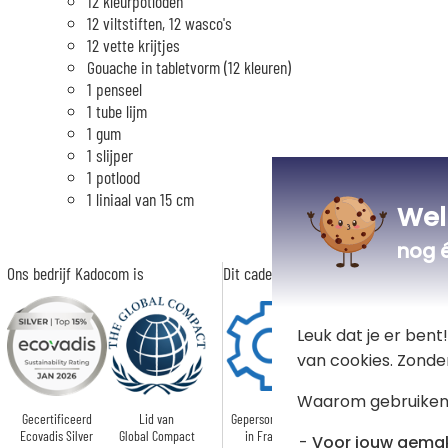
12 kleurpotloden
12 viltstiften, 12 wasco's
12 vette krijtjes
Gouache in tabletvorm (12 kleuren)
1 penseel
1 tube lijm
1 gum
1 slijper
1 potlood
1 liniaal van 15 cm
Wel
nog 
Ons bedrijf Kadocom is
Dit cadeau is
Leuk dat je er ben
van cookies. Zonde
Waarom gebruiken
Gecertificeerd
Lid van
Gepersonaliseerd
Ecovadis Silver
Global Compact
in Frankrijk
Voor jouw gema