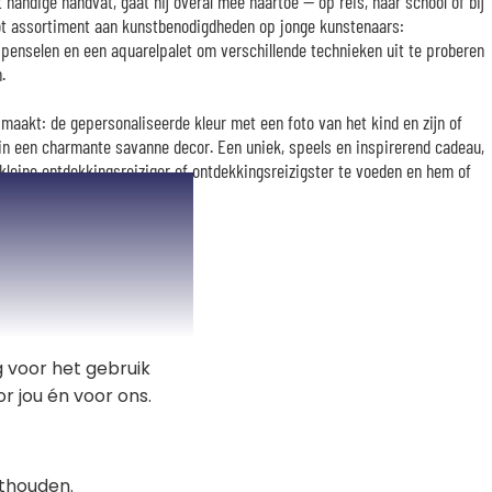
t handige handvat, gaat hij overal mee naartoe — op reis, naar school of bij
ot assortiment aan kunstbenodigdheden op jonge kunstenaars:
es, penselen en een aquarelpalet om verschillende technieken uit te proberen
.
l maakt: de gepersonaliseerde kleur met een foto van het kind en zijn of
in een charmante savanne decor. Een uniek, speels en inspirerend cadeau,
 kleine ontdekkingsreiziger of ontdekkingsreizigster te voeden en hem of
ven.
 voor het gebruik
r jou én voor ons.
thouden.