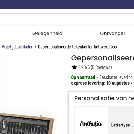
Gelegenheid
Ontvanger
/
Vrijetijdsartikelen
/
Gepersonaliseerde tekenkoffer betoverd bos
Gepersonaliseer
4.90
/
5
(
5
Reviews)
Op voorraad
- Geschatte levering:
express levering: 10 augustus
•
Personalisatie van he
Lettertype