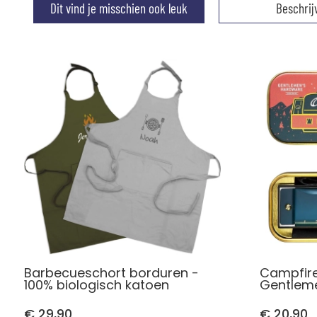
Dit vind je misschien ook leuk
Beschrij
Barbecueschort borduren -
Campfir
100% biologisch katoen
Gentlem
€ 29,90
€ 20,90