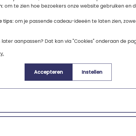
n:
om te zien hoe bezoekers onze website gebruiken en d
 had misschien beter gekund, maar verder top.
 tips:
om je passende cadeau-ideeën te laten zien, zowel 
en later aanpassen? Dat kan via "Cookies" onderaan de pag
y.
Accepteren
Instellen