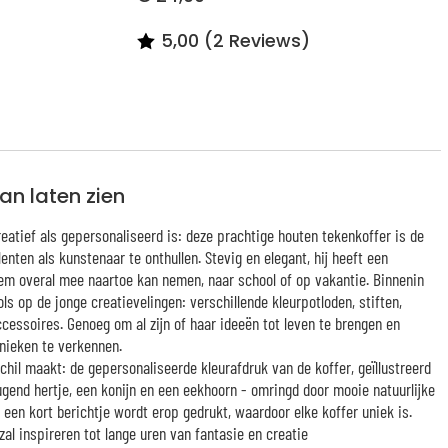
5,00 (2 Reviews)
kan laten zien
eatief als gepersonaliseerd is: deze prachtige houten tekenkoffer is de
enten als kunstenaar te onthullen. Stevig en elegant, hij heeft een
m overal mee naartoe kan nemen, naar school of op vakantie. Binnenin
s op de jonge creatievelingen: verschillende kleurpotloden, stiften,
ccessoires. Genoeg om al zijn of haar ideeën tot leven te brengen en
hnieken te verkennen.
chil maakt: de gepersonaliseerde kleurafdruk van de koffer, geïllustreerd
gend hertje, een konijn en een eekhoorn - omringd door mooie natuurlijke
 een kort berichtje wordt erop gedrukt, waardoor elke koffer uniek is.
al inspireren tot lange uren van fantasie en creatie