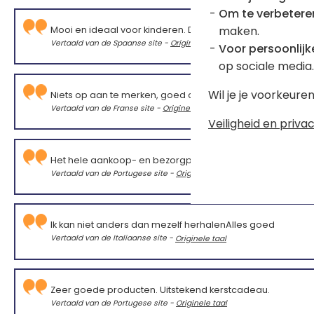
Om te verbetere
maken.
Mooi en ideaal voor kinderen. De kwaliteit van de stiften
Vertaald van de Spaanse site -
Originele taal
Voor persoonlijke
op sociale media.
Wil je je voorkeur
Niets op aan te merken, goed doordacht set
Vertaald van de Franse site -
Originele taal
Veiligheid en privac
Het hele aankoop- en bezorgproces verliep vlekkeloos.
Vertaald van de Portugese site -
Originele taal
Ik kan niet anders dan mezelf herhalenAlles goed
Vertaald van de Italiaanse site -
Originele taal
Zeer goede producten. Uitstekend kerstcadeau.
Vertaald van de Portugese site -
Originele taal