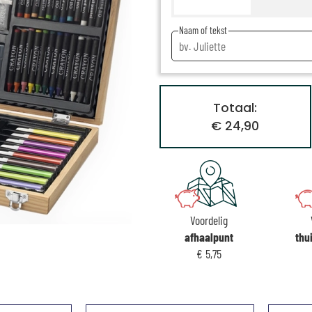
Naam of tekst
Totaal:
€ 24,90
Voordelig
afhaalpunt
thu
€ 5,75