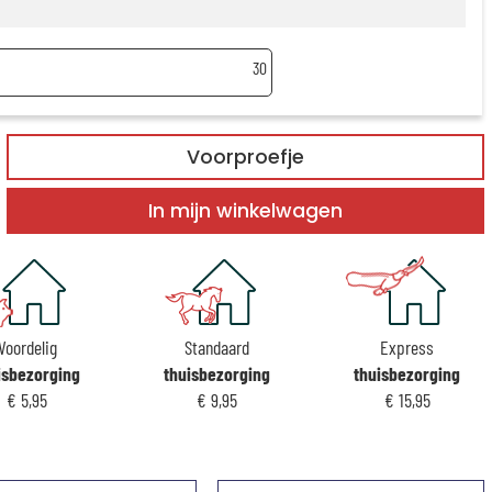
30
Voorproefje
In mijn winkelwagen
Voordelig
Standaard
Express
isbezorging
thuisbezorging
thuisbezorging
€ 5,95
€ 9,95
€ 15,95