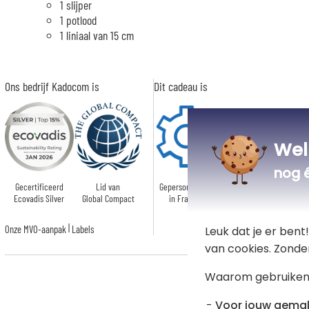
1 slijper
1 potlood
1 liniaal van 15 cm
Ons bedrijf Kadocom is
Dit cadeau is
Wel
nog 
Gecertificeerd
Lid van
Gepersonaliseerd
Ecovadis Silver
Global Compact
in Frankrijk
|
Onze MVO-aanpak
Labels
Leuk dat je er ben
van cookies. Zonde
Waarom gebruiken
Voor jouw gema