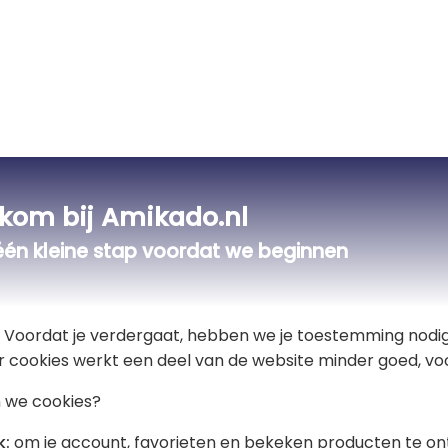
kom bij Amikado.nl
één kleine stap voordat we beginnen
t! Voordat je verdergaat, hebben we je toestemming nodig
r cookies werkt een deel van de website minder goed, voo
 we cookies?
Gemiddelde klantenwaardering:
(4.90/5)
k:
om je account, favorieten en bekeken producten te on