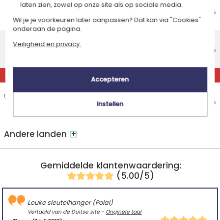
Voordelig thuisbezorging
laten zien, zowel op onze site als op sociale media.
Geschatte afleverdatum
€ 5,95
Wil je je voorkeuren later aanpassen? Dat kan via "Cookies"
Maandag 17 augustus 2026
onderaan de pagina.
Standaard thuisbezorging
Veiligheid en privacy.
Geschatte afleverdatum
€ 8,95
Woensdag 12 augustus 2026
EXPRESS
Accepteren
Express thuisbezorging
Geschatte afleverdatum
€ 14,95
Instellen
Dinsdag 11 augustus 2026
+
Andere landen
Gemiddelde klantenwaardering:
(5.00/5)
Leuke sleutelhanger (Polal)
Vertaald van de Duitse site -
Originele taal