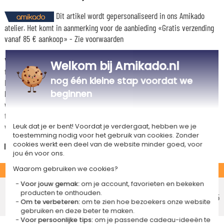
Dit artikel wordt gepersonaliseerd in ons Amikado
atelier. Het komt in aanmerking voor de aanbieding «Gratis verzending
vanaf 85 € aankoop» -
Zie voorwaarden
Voor elke bestelling onder 85 €, zijn de onderstaande verzendkosten van
Welkom bij Amikado.nl
toepassing.
nog één kleine stap voordat we
De geschatte levertijden kunt je hieronder vinden. Je kunt de
bezorgopties bepalen: normale levering of express levering. Per cadeau
beginnen
worden de mogelijke leveropties weergegeven op de artikelpagina en
tijdens de stappen van je winkelwagen. (Als je het geld overmaakt, houd
wel rekening met 3-4 dagen extra levertijd van je cadeau.)
Leuk dat je er bent! Voordat je verdergaat, hebben we je
toestemming nodig voor het gebruik van cookies. Zonder
cookies werkt een deel van de website minder goed, voor
Nederland
jou én voor ons.
Waarom gebruiken we cookies?
STANDAARD
Voor jouw gemak:
om je account, favorieten en bekeken
Voordelig afhaalpunt
producten te onthouden.
Geschatte afleverdatum
€ 5,25
Om te verbeteren:
om te zien hoe bezoekers onze website
Vrijdag 14 augustus 2026
gebruiken en deze beter te maken.
Voor persoonlijke tips:
om je passende cadeau-ideeën te