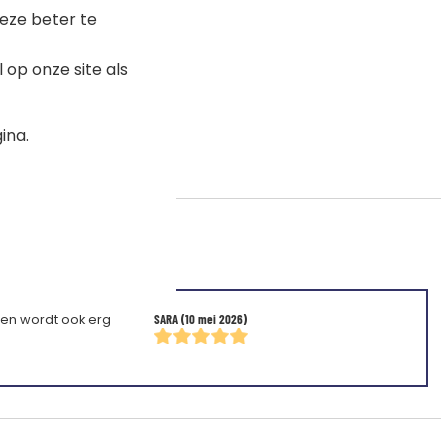
eze beter te
op onze site als
ina.
k en wordt ook erg
SARA
(10 mei 2026)