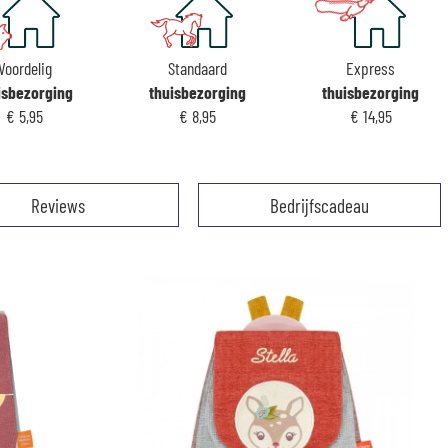
Voordelig
Standaard
Express
isbezorging
thuisbezorging
thuisbezorging
€ 5,95
€ 8,95
€ 14,95
Reviews
Bedrijfscadeau