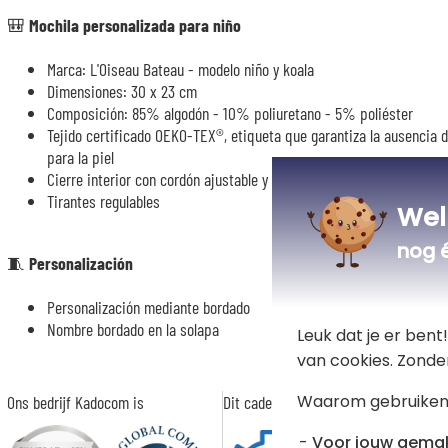
🎒 Mochila personalizada para niño
Marca: L'Oiseau Bateau - modelo niño y koala
Dimensiones: 30 x 23 cm
Composición: 85% algodón - 10% poliuretano - 5% poliéster
Tejido certificado OEKO-TEX®, etiqueta que garantiza la ausencia d
para la piel
Cierre interior con cordón ajustable y cierre exterior con velcro
Tirantes regulables
Wel
nog 
🧵 Personalización
Personalización mediante bordado
Nombre bordado en la solapa
Leuk dat je er ben
van cookies. Zonde
Waarom gebruiken
Ons bedrijf Kadocom is
Dit cadeau is
Voor jouw gema