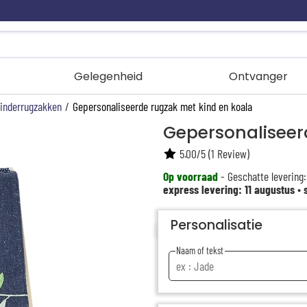
Gelegenheid
Ontvanger
inderrugzakken
/
Gepersonaliseerde rugzak met kind en koala
Gepersonaliseer
5.00
/
5
(
1
Review)
Op voorraad
- Geschatte levering:
express levering: 11 augustus
•
Personalisatie
Naam of tekst