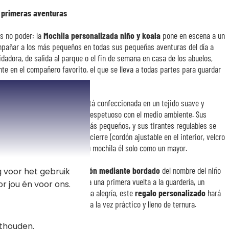
 primeras aventuras
s no poder: la
Mochila personalizada niño y koala
pone en escena a un
ompañar a los más pequeños en todas sus pequeñas aventuras del día a
uidadora, de salida al parque o el fin de semana en casa de los abuelos,
te en el compañero favorito, el que se lleva a todas partes para guardar
seau Bateau
, esta mochila está confeccionada en un tejido suave y
, a la vez suave para la piel y respetuoso con el medio ambiente. Sus
ectamente adaptadas a los más pequeños, y sus tirantes regulables se
ra un confort óptimo. El doble cierre (cordón ajustable en el interior, velcro
: tu hijo abre, cierra y lleva su mochila él solo como un mayor.
nica, añade la
personalización mediante bordado
del nombre del niño
 voor het gebruik
de tu elección. Regalo ideal para una primera vuelta a la guardería, un
r jou én voor ons.
zo o simplemente para dar una alegría, este
regalo personalizado
hará
los. Un
regalo original y útil
, a la vez práctico y lleno de ternura.
thouden.