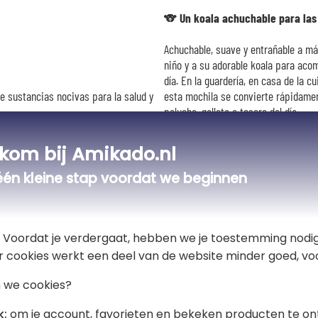
🐨 Un koala achuchable para las
Achuchable, suave y entrañable a má
niño y a su adorable koala para ac
día. En la guardería, en casa de la c
e sustancias nocivas para la salud y
esta mochila se convierte rápidamen
peluche, galleta o tesoro del día.
Firmada por la marca francesa
L'Oi
kom bij Amikado.nl
resistente
certificado OEKO-TEX®
dimensiones de 30 x 23 cm son perf
één kleine stap voordat we beginnen
ajustan a la morfología de tu hijo pa
en el exterior) favorece la autonomía
Para hacer esta mochila realmente ú
t! Voordat je verdergaat, hebben we je toestemming nodig
en la solapa, en el color y el estilo 
r cookies werkt een deel van de website minder goed, voo
cumpleaños, un nacimiento, un bauti
las delicias de padres, niños y abue
 we cookies?
k:
om je account, favorieten en bekeken producten te on