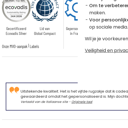
Om te verbetere
maken.
Voor persoonlijke
op sociale media.
Gecertificeerd
Lid van
Gepersonaliseerd
Gecertificeerd
Ecovadis Silver
Global Compact
in Frankrijk
OEKO-TEX
Wil je je voorkeur
|
Onze MVO-aanpak
Labels
Veiligheid en privac
Uitstekende kwaliteit. Het is het vijfde rugzakje dat ik ca
gewaardeerd omdat het gepersonaliseerd is. Mijn dochter
Vertaald van de Italiaanse site -
Originele taal