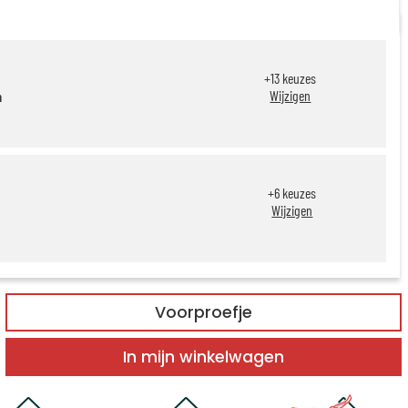
+
13
keuzes
Wijzigen
n
+
6
keuzes
Wijzigen
Voorproefje
In mijn winkelwagen