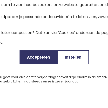
n:
om te zien hoe bezoekers onze website gebruiken en d
 tips:
om je passende cadeau-ideeën te laten zien, zowel 
en later aanpassen? Dat kan via "Cookies" onderaan de pag
y.
Accepteren
Instellen
Gemiddelde klantenwaardering:
(5.00/5)
deau geef voor elke eerste verjaardag; het valt altijd enorm in de smaa
 gebruikt hem nog steeds en ze is zeven jaar oud.