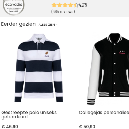
4,7/5
(365 reviews)
Eerder gezien
ALLES ZIEN >
Gestreepte polo uniseks
Collegejas personalis
geborduurd
€ 46,90
€ 50,90