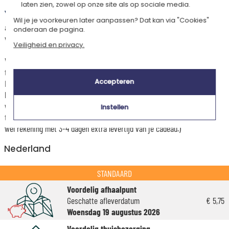
laten zien, zowel op onze site als op sociale media.
Dit artikel wordt gepersonaliseerd in ons Amikado
Wil je je voorkeuren later aanpassen? Dat kan via "Cookies"
atelier. Het komt in aanmerking voor de aanbieding «Gratis verzending
onderaan de pagina.
vanaf 85 € aankoop» -
Zie voorwaarden
Veiligheid en privacy.
Voor elke bestelling onder 85 €, zijn de onderstaande verzendkosten van
toepassing.
Accepteren
De geschatte levertijden kunt je hieronder vinden. Je kunt de
bezorgopties bepalen: normale levering of express levering. Per cadeau
worden de mogelijke leveropties weergegeven op de artikelpagina en
Instellen
tijdens de stappen van je winkelwagen. (Als je het geld overmaakt, houd
wel rekening met 3-4 dagen extra levertijd van je cadeau.)
Nederland
STANDAARD
Voordelig afhaalpunt
Geschatte afleverdatum
€ 5,75
Woensdag 19 augustus 2026
Voordelig thuisbezorging