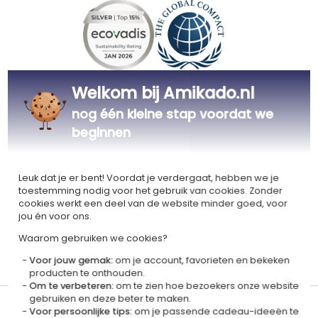
Gecertificeerd
Lid van
Welkom bij Amikado.nl
Ecovadis Silver
Global Compact
nog één kleine stap voordat we
|
Onze MVO-aanpak
Labels
beginnen
Dit cadeau is
Leuk dat je er bent! Voordat je verdergaat, hebben we je
toestemming nodig voor het gebruik van cookies. Zonder
cookies werkt een deel van de website minder goed, voor
jou én voor ons.
Waarom gebruiken we cookies?
Gepersonaliseerd
Gecertificeerd
Voor jouw gemak:
om je account, favorieten en bekeken
in Frankrijk
OEKO-TEX
producten te onthouden.
Om te verbeteren:
om te zien hoe bezoekers onze website
gebruiken en deze beter te maken.
Levertijd en verzendkosten
Voor persoonlijke tips:
om je passende cadeau-ideeën te