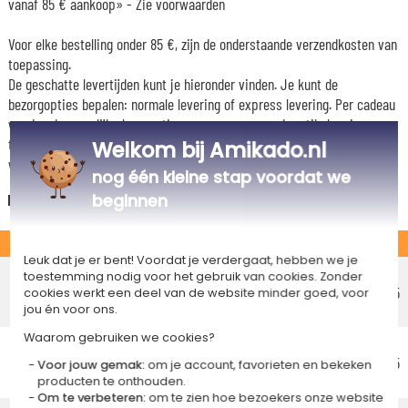
vanaf 85 € aankoop» -
Zie voorwaarden
Voor elke bestelling onder 85 €, zijn de onderstaande verzendkosten van
toepassing.
De geschatte levertijden kunt je hieronder vinden. Je kunt de
bezorgopties bepalen: normale levering of express levering. Per cadeau
worden de mogelijke leveropties weergegeven op de artikelpagina en
tijdens de stappen van je winkelwagen. (Als je het geld overmaakt, houd
Welkom bij Amikado.nl
wel rekening met 3-4 dagen extra levertijd van je cadeau.)
nog één kleine stap voordat we
Nederland
beginnen
STANDAARD
Leuk dat je er bent! Voordat je verdergaat, hebben we je
Voordelig afhaalpunt
toestemming nodig voor het gebruik van cookies. Zonder
Geschatte afleverdatum
€ 5,75
cookies werkt een deel van de website minder goed, voor
jou én voor ons.
Donderdag 13 augustus 2026
Waarom gebruiken we cookies?
Voordelig thuisbezorging
Geschatte afleverdatum
€ 5,95
Voor jouw gemak:
om je account, favorieten en bekeken
Vrijdag 14 augustus 2026
producten te onthouden.
Om te verbeteren:
om te zien hoe bezoekers onze website