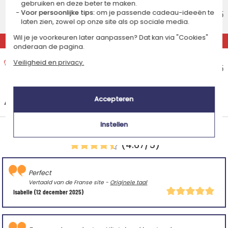
Standaard thuisbezorging
gebruiken en deze beter te maken.
Geschatte afleverdatum
€ 9,95
Voor persoonlijke tips:
om je passende cadeau-ideeën te
laten zien, zowel op onze site als op sociale media.
Dinsdag 11 augustus 2026
Wil je je voorkeuren later aanpassen? Dat kan via "Cookies"
EXPRESS
onderaan de pagina.
Express thuisbezorging
Veiligheid en privacy.
Geschatte afleverdatum
€ 15,95
Maandag 10 augustus 2026
Accepteren
+
Andere landen
Instellen
Gemiddelde klantenwaardering:
(4.67/5)
Perfect
Vertaald van de Franse site -
Originele taal
Isabelle
(12 december 2025)