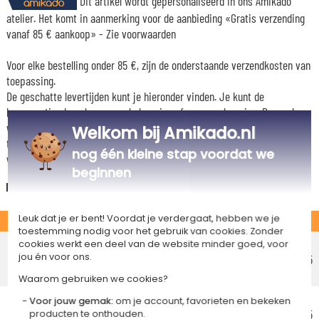
Dit artikel wordt gepersonaliseerd in ons Amikado
atelier. Het komt in aanmerking voor de aanbieding «Gratis verzending
vanaf 85 € aankoop» -
Zie voorwaarden
Voor elke bestelling onder 85 €, zijn de onderstaande verzendkosten van
toepassing.
De geschatte levertijden kunt je hieronder vinden. Je kunt de
bezorgopties bepalen: normale levering of express levering. Per cadeau
worden de mogelijke leveropties weergegeven op de artikelpagina en
Welkom bij Amikado.nl
tijdens de stappen van je winkelwagen. (Als je het geld overmaakt, houd
nog één kleine stap voordat we
wel rekening met 3-4 dagen extra levertijd van je cadeau.)
beginnen
Nederland
Leuk dat je er bent! Voordat je verdergaat, hebben we je
STANDAARD
toestemming nodig voor het gebruik van cookies. Zonder
Voordelig afhaalpunt
cookies werkt een deel van de website minder goed, voor
jou én voor ons.
Geschatte afleverdatum
€ 5,25
Vrijdag 14 augustus 2026
Waarom gebruiken we cookies?
Voordelig thuisbezorging
Voor jouw gemak:
om je account, favorieten en bekeken
Geschatte afleverdatum
€ 5,95
producten te onthouden.