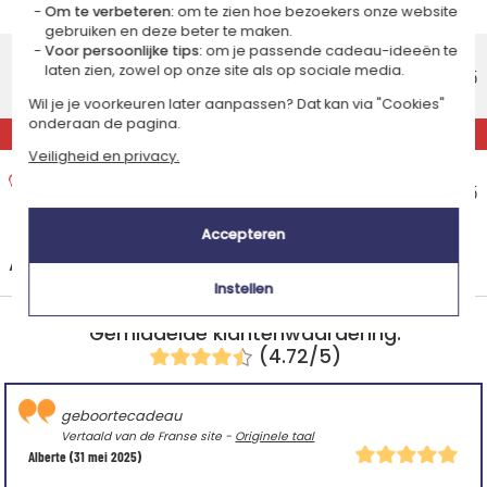
Om te verbeteren:
om te zien hoe bezoekers onze website
Maandag 17 augustus 2026
gebruiken en deze beter te maken.
Standaard thuisbezorging
Voor persoonlijke tips:
om je passende cadeau-ideeën te
laten zien, zowel op onze site als op sociale media.
Geschatte afleverdatum
€ 8,95
Woensdag 12 augustus 2026
Wil je je voorkeuren later aanpassen? Dat kan via "Cookies"
onderaan de pagina.
EXPRESS
Veiligheid en privacy.
Express thuisbezorging
Geschatte afleverdatum
€ 15,95
Dinsdag 11 augustus 2026
Accepteren
+
Andere landen
Instellen
Gemiddelde klantenwaardering:
(4.72/5)
geboortecadeau
Vertaald van de Franse site -
Originele taal
Alberte
(31 mei 2025)